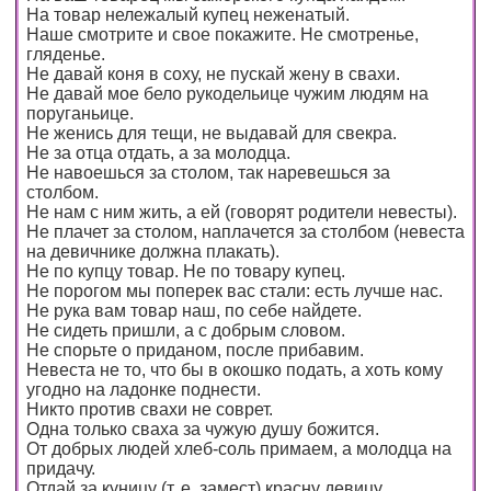
На товар нележалый купец неженатый.
Наше смотрите и свое покажите. Не смотренье,
гляденье.
Не давай коня в соху, не пускай жену в свахи.
Не давай мое бело рукодельице чужим людям на
поруганьице.
Не женись для тещи, не выдавай для свекра.
Не за отца отдать, а за молодца.
Не навоешься за столом, так наревешься за
столбом.
Не нам с ним жить, а ей (говорят родители невесты).
Не плачет за столом, наплачется за столбом (невеста
на девичнике должна плакать).
Не по купцу товар. Не по товару купец.
Не порогом мы поперек вас стали: есть лучше нас.
Не рука вам товар наш, по себе найдете.
Не сидеть пришли, а с добрым словом.
Не спорьте о приданом, после прибавим.
Невеста не то, что бы в окошко подать, а хоть кому
угодно на ладонке поднести.
Никто против свахи не соврет.
Одна только сваха за чужую душу божится.
От добрых людей хлеб-соль примаем, а молодца на
придачу.
Отдай за куницу (т. е. замест) красну девицу.