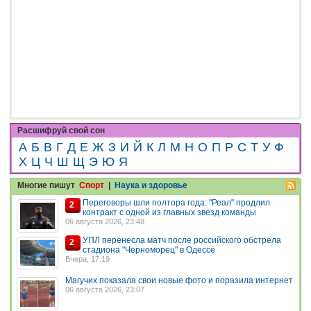
Расшифруй свой сон
А
Б
В
Г
Д
Е
Ж
З
И
Й
К
Л
М
Н
О
П
Р
С
Т
У
Ф
Х
Ц
Ч
Ш
Щ
Э
Ю
Я
Многие пишут
Спорт
|
Наука и здоровье
Переговоры шли полтора года: "Реал" продлил
2
контракт с одной из главных звезд команды
06 августа 2026, 23:48
УПЛ перенесла матч после российского обстрела
2
стадиона "Черноморец" в Одессе
Вчера, 17:19
Магучих показала свои новые фото и поразила интернет
06 августа 2026, 23:07