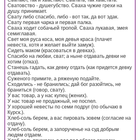
Сватовство - душегубство. Сваха чужие грехи на
душу. принимает.
Свату либо спасибо, либо - вот так, да вот эдак.
Свату первая чарка и первая палка.
Сваха ходит собачьей тропой. Сваха лукавая, змея
семиглавая.
Свет моя руса коса, моя девья краса (плачет
невеста, хотя и желает выйти замуж).
Сидеть маком (красоваться в девках).
Спасибо на любви, сват; а ныне отдавать девки не
хотим (отказ).
Станешь гадать, как девку отдать (как придется девку
отдавать).
Суженого примите, а ряженую подайте.
Сходились - не бранились; дай бог разойтись, не
браниться (говор, свату).
У вас товар, а у нас купец (жених).
У нас товар не продажный, не поспел.
У хорошей невесты по семи подруг (по обычаю в
Курск.).
Хлеб-соль берем, а вас пировать зовем (согласие на
отдачу).
Хлеб-соль берем, а запорученье на суд добрым
людям отдаем.