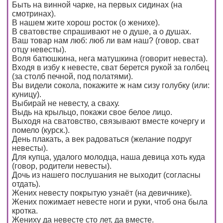
Быть на винной чарке, на первых сидинах (на
смотринах).
В нашем жите хорош росток (о женихе).
В сватовстве спрашивают не о душе, а о душах.
Ваш товар нам люб: люб ли вам наш? (говор. сват
отцу невесты).
Воля батюшкина, нега матушкина (говорит невеста).
Входя в избу к невесте, сват берется рукой за голбец
(за столб печной, под полатями).
Вы видели сокола, покажите ж нам сизу голубку (или:
куницу).
Выбирай не невесту, а сваху.
Выдь на крыльцо, покажи свое белое лицо.
Выходя на сватовство, связывают вместе кочергу и
помело (курск.).
День плакать, а век радоваться (желание подруг
невесты).
Для купца, удалого молодца, наша девица хоть куда
(говор, родители невесты).
Дочь из нашего послушания не выходит (согласны
отдать).
Жених невесту покрытую узнаёт (на девичнике).
Жених пожимает невесте ноги и руки, чтоб она была
кротка.
Жениху да невесте сто лет, да вместе.