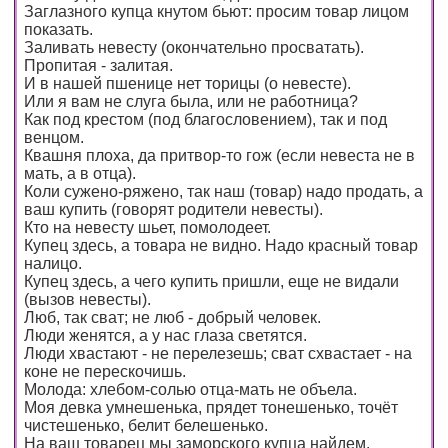
Заглазного купца кнутом бьют: просим товар лицом
показать.
Заливать невесту (окончательно просватать).
Пропитая - залитая.
И в нашей пшенице нет торицы (о невесте).
Или я вам не слуга была, или не работница?
Как под крестом (под благословением), так и под
венцом.
Квашня плоха, да притвор-то гож (если невеста не в
мать, а в отца).
Коли сужено-ряжено, так наш (товар) надо продать, а
ваш купить (говорят родители невесты).
Кто на невесту шьет, помолодеет.
Купец здесь, а товара не видно. Надо красный товар
налицо.
Купец здесь, а чего купить пришли, еще не видали
(вызов невесты).
Люб, так сват; не люб - добрый человек.
Люди женятся, а у нас глаза светятся.
Люди хвастают - не перелезешь; сват схвастает - на
коне не перескочишь.
Молода: хлебом-солью отца-мать не объела.
Моя девка умнешенька, прядет тонешенько, точёт
чистешенько, белит белешенько.
На ваш товарец мы заморского купца найдем.