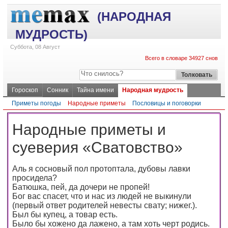
(НАРОДНАЯ
МУДРОСТЬ)
Суббота, 08 Август
Всего в словаре 34927 снов
Гороскоп
Сонник
Тайна имени
Народная мудрость
Приметы погоды
Народные приметы
Пословицы и поговорки
Народные приметы и
суеверия «Сватовство»
Аль я сосновый пол протоптала, дубовы лавки
просидела?
Батюшка, пей, да дочери не пропей!
Бог вас спасет, что и нас из людей не выкинули
(первый ответ родителей невесты свату; нижег.).
Был бы купец, а товар есть.
Было бы хожено да лажено, а там хоть черт родись.