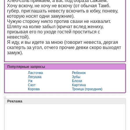
Хлеб-соль примаем, а вас под образа сажаем.
Хочу вскочу, не хочу не вскочу (от обычая Тамб.
губер. приглашать невесту вскочить в юбку, поневу,
которую носят одни замужние).
Чужую сторону никто против свахи не нахвалит.
Шляпу на колке забыл (кричат вслед жениху,
призывая его по уходе гостей проститься с
невестой).
Я иду, и вы идете за мною (говорит невеста, дергая
скатерть за угол, отчего прочие девки скоро выходят
замуж).
Популярные запросы
Ласточка
Ребенок
Лягушка
Зубы
Уж
Блохи
Скот
Картина
Корова
Троица (праздник)
Реклама