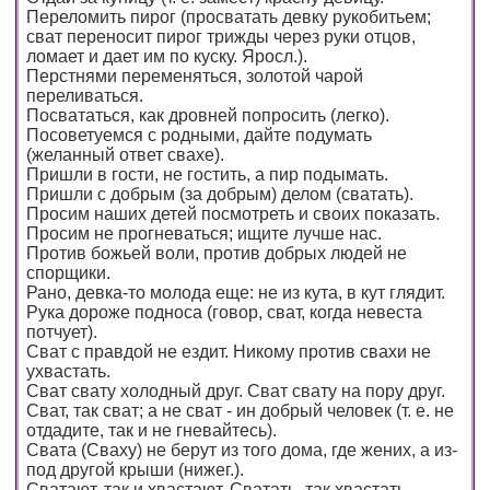
Переломить пирог (просватать девку рукобитьем;
сват переносит пирог трижды через руки отцов,
ломает и дает им по куску. Яросл.).
Перстнями переменяться, золотой чарой
переливаться.
Посвататься, как дровней попросить (легко).
Посоветуемся с родными, дайте подумать
(желанный ответ свахе).
Пришли в гости, не гостить, а пир подымать.
Пришли с добрым (за добрым) делом (сватать).
Просим наших детей посмотреть и своих показать.
Просим не прогневаться; ищите лучше нас.
Против божьей воли, против добрых людей не
спорщики.
Рано, девка-то молода еще: не из кута, в кут глядит.
Рука дороже подноса (говор, сват, когда невеста
потчует).
Сват с правдой не ездит. Никому против свахи не
ухвастать.
Сват свату холодный друг. Сват свату на пору друг.
Сват, так сват; а не сват - ин добрый человек (т. е. не
отдадите, так и не гневайтесь).
Свата (Сваху) не берут из того дома, где жених, а из-
под другой крыши (нижег.).
Сватают, так и хвастают. Сватать, так хвастать.