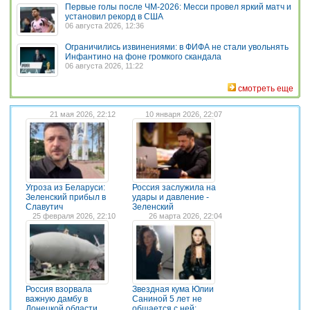
Первые голы после ЧМ-2026: Месси провел яркий матч и
установил рекорд в США
06 августа 2026, 12:36
Ограничились извинениями: в ФИФА не стали увольнять
Инфантино на фоне громкого скандала
06 августа 2026, 11:22
смотреть еще
21 мая 2026, 22:12
10 января 2026, 22:07
Угроза из Беларуси:
Россия заслужила на
Зеленский прибыл в
удары и давление -
Славутич
Зеленский
25 февраля 2026, 22:10
26 марта 2026, 22:04
Россия взорвала
Звездная кума Юлии
важную дамбу в
Саниной 5 лет не
Донецкой области
общается с ней: