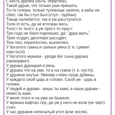
Съесть дурака (быть. обругану),
Такой дурак, что только уши пришить.
То-то голова: только туловище заняла, а кабы ее
сбил, так бы стул был (стул - чурбан).
Товар полюбится, так и ум расступится.
Толк-эт есть, да не втолкан весь.
Толст-то толст, а уж прост-то прост.
Три года не баил парнишко, да: "дура мать".
Трое осудят, десятеро рассудят.
Тюх-тюх, перепентюх, выпентюх.
У богатого гумна и свинья умна (т. е. сумеет
наесться).
У богатого мужика - уроди бог сына дурака
(прокормит).
У дурака дурацкая и речь.
У дурака что на уме, то и на гумне (т. е. пусто).
У дураков кнутья. Умному слово пуще дубины.
У каждого свой царь в голове. Свой ум - царь в
голове.
У людей и дураки - вишь ты каки; а наши дураки -
невесть каки.
У меня этого и на уме не бывало.
У мужика кафтан сер, да ум у него не волк (не черт)
съел.
У нас дураков непочатый угол (или: косяк).