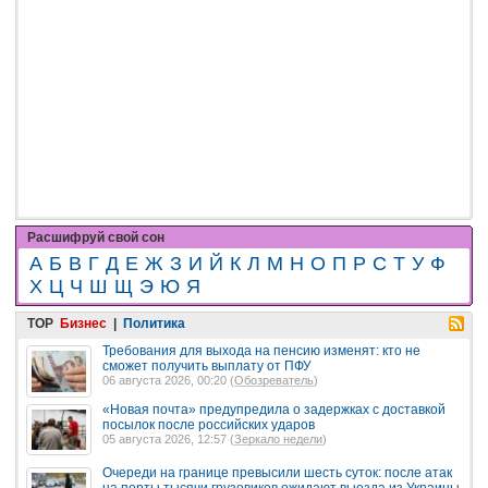
Расшифруй свой сон
А
Б
В
Г
Д
Е
Ж
З
И
Й
К
Л
М
Н
О
П
Р
С
Т
У
Ф
Х
Ц
Ч
Ш
Щ
Э
Ю
Я
TOP
Бизнес
|
Политика
Требования для выхода на пенсию изменят: кто не
сможет получить выплату от ПФУ
06 августа 2026, 00:20 (
Обозреватель
)
«Новая почта» предупредила о задержках с доставкой
посылок после российских ударов
05 августа 2026, 12:57 (
Зеркало недели
)
Очереди на границе превысили шесть суток: после атак