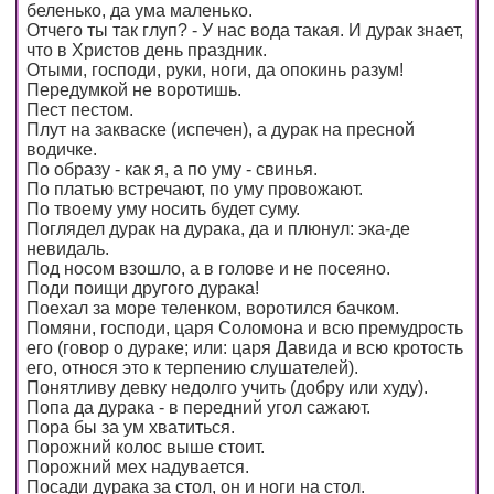
беленько, да ума маленько.
Отчего ты так глуп? - У нас вода такая. И дурак знает,
что в Христов день праздник.
Отыми, господи, руки, ноги, да опокинь разум!
Передумкой не воротишь.
Пест пестом.
Плут на закваске (испечен), а дурак на пресной
водичке.
По образу - как я, а по уму - свинья.
По платью встречают, по уму провожают.
По твоему уму носить будет суму.
Поглядел дурак на дурака, да и плюнул: эка-де
невидаль.
Под носом взошло, а в голове и не посеяно.
Поди поищи другого дурака!
Поехал за море теленком, воротился бачком.
Помяни, господи, царя Соломона и всю премудрость
его (говор о дураке; или: царя Давида и всю кротость
его, относя это к терпению слушателей).
Понятливу девку недолго учить (добру или худу).
Попа да дурака - в передний угол сажают.
Пора бы за ум хватиться.
Порожний колос выше стоит.
Порожний мех надувается.
Посади дурака за стол, он и ноги на стол.