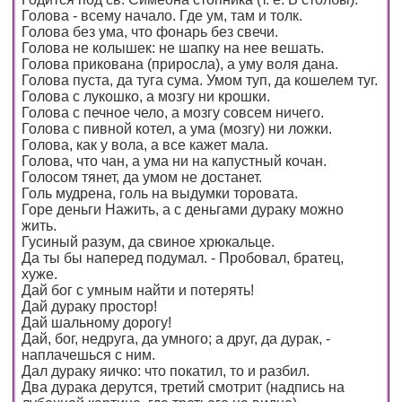
Голова - всему начало. Где ум, там и толк.
Голова без ума, что фонарь без свечи.
Голова не колышек: не шапку на нее вешать.
Голова прикована (приросла), а уму воля дана.
Голова пуста, да туга сума. Умом туп, да кошелем туг.
Голова с лукошко, а мозгу ни крошки.
Голова с печное чело, а мозгу совсем ничего.
Голова с пивной котел, а ума (мозгу) ни ложки.
Голова, как у вола, а все кажет мала.
Голова, что чан, а ума ни на капустный кочан.
Голосом тянет, да умом не достанет.
Голь мудрена, голь на выдумки торовата.
Горе деньги Нажить, а с деньгами дураку можно
жить.
Гусиный разум, да свиное хрюкальце.
Да ты бы наперед подумал. - Пробовал, братец,
хуже.
Дай бог с умным найти и потерять!
Дай дураку простор!
Дай шальному дорогу!
Дай, бог, недруга, да умного; а друг, да дурак, -
наплачешься с ним.
Дал дураку яичко: что покатил, то и разбил.
Два дурака дерутся, третий смотрит (надпись на