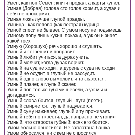
Умен, как поп Семен: книги продал, а карты купил.
Умная (Добрая) голова сто голов кормит, а худая и
себя не прокормит.
Умная ложь лучше глупой правды.
Умница - как попова (как пестрая) курица.
Умной спеси не бывает. С умом носу не подымешь.
Умному попу лишь кукиш покажи, а уж он и знает,
какой грех.
Умную (Хорошую) речь хорошо и слушать.
Умный и согрешит и поправит.
Умный любит учиться, а дурак учить.
Умный молчит, когда дурак ворчит.
Умный на суд не ходит, а дурень с суда не сходит.
Умный не осудит, а глупый не рассудит.
Умный одно слово вымолвит, и то скажется.
Умный плачет, а глупый скачет.
Умный поп только губами шевели, а уж мы и
догадаемся.
Умный слова боится, глупый - пуги (плети).
Умный смиряется, глупый надувается.
Умный суму наживает, глупый и ту проживает.
Умный тебя поп крестил, да напрасно не утопил.
Умный, что староста губный: всяк его боится.
Умом больно обносился. Не заплатана башка.
Умом обносился, ни с кем не спросился.