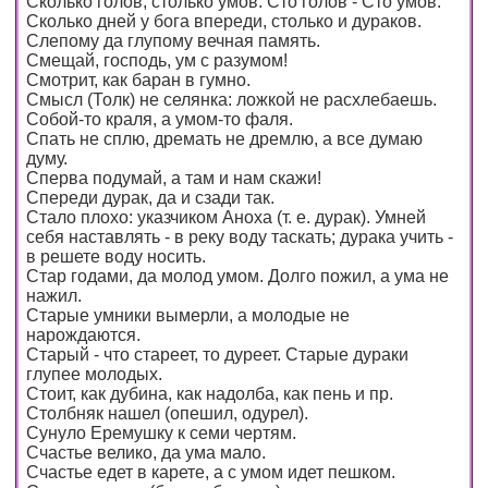
Сколько голов, столько умов. Сто голов - Сто умов.
Сколько дней у бога впереди, столько и дураков.
Слепому да глупому вечная память.
Смещай, господь, ум с разумом!
Смотрит, как баран в гумно.
Смысл (Толк) не селянка: ложкой не расхлебаешь.
Собой-то краля, а умом-то фаля.
Спать не сплю, дремать не дремлю, а все думаю
думу.
Сперва подумай, а там и нам скажи!
Спереди дурак, да и сзади так.
Стало плохо: указчиком Аноха (т. е. дурак). Умней
себя наставлять - в реку воду таскать; дурака учить -
в решете воду носить.
Стар годами, да молод умом. Долго пожил, а ума не
нажил.
Старые умники вымерли, а молодые не
нарождаются.
Старый - что стареет, то дуреет. Старые дураки
глупее молодых.
Стоит, как дубина, как надолба, как пень и пр.
Столбняк нашел (опешил, одурел).
Сунуло Еремушку к семи чертям.
Счастье велико, да ума мало.
Счастье едет в карете, а с умом идет пешком.