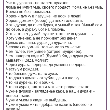
Учить дураков - не жалеть кулаков.
Фома не купит ума, своего продаст. Фома не без ума,
Ерема не без промысла.
Хорони думку в пазушке, не носи в люди!
Хорош домами (город), да плох головами.
Хоть дурак, да съел бурак, а умный и так. Умный сам
по себе, а дураку бог на помочь.
Хоть сто лет думай, лучше этого не выдумаешь.
Хоть умненек, а не проживет без денег.
Целых два чина: дурак да дурачина.
Человек он умный, только мало смыслит.
Чем голее, тем умнее (хитрее, мудренее).
Чем наперед ходим? (Думой.) Когда дурак умен
бывает? (Когда молчит.)
Через дурака перерос, до умницы не дорос.
Честь ум рождает.
Что больше думать, то хуже.
Что долго думать: отрубил, да и в щапку.
Что ни дурень, то и бабин.
Что он дурак, так это и мать его родная скажет.
Чужие дураки - загляденье каки, а наши дураки -
невесть каки.
Чужим умом в люди не выйдешь.
Чужим умом жить - добра не нажить (своего не
нажить).