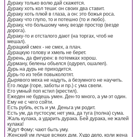
Дураку только волю дай скажется.
Дураку хоть кол теши: он своих два ставит.
Дураку хоть плюй в глаза, а он: это божья роса.
Дураку что глупо, то и потешно (то и любо).
Дураку, что большому чину, везде простор (везде
дорога).
Дураку-то и отсталого дают (на торгах, чтоб не
мешал).
Дурацкий смех - не смех, а плач.
Дурацкую голову и хмель не берет.
Дурень, да фигурен: в потемках хорош.
Дурману, белены объелся (одурел, ошалел).
Дурь на дурь не приходится.
Дурь-то из тебя повыколотят.
Дырявого меха не надуть, а безумного не научить.
Его люди (горе, заботы и пр.) с ума свели.
Его умный поп кстил (крестил).
Ежеден не будешь умен. Ден-то много, а ум-эт один.
Ему не с чего сойти.
Есть рубль, есть и ум. Деньга ум родит.
Есть ум, да пустосум; нет ума, да туга (полна) сума.
Жаль кулака, а ударить дурака. Бей дурака, не жалей
кулака!
Ждут Фому: чают быть уму.
Женский ум лучше всяких дум. Худо дело, коли жена