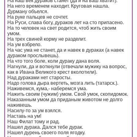
На наш век дураков станет (да и на ваш хватит).
На него временем находит. Круговая нашла.
Дурману объелся.
На руке пальцев не сочтет.
На Руси, слава богу, дураков лет на сто припасено.
На то человек на свет родится, чтоб жить своим
умом.
На трех свиней корму не разделит.
На ум взбрело.
На час ума не станет, да и навек в дураках (а навек
дураком прослывешь).
На что того боле, коли дураку дана воля.
Нагнули, да и воткнули (отвечали мужику на вопрос,
как в Ивана Великого крест вколотили).
Над дураками нет старосты.
Надо голова дыра вертеть, мозга лить (татарск.).
Наживемся, кума,- наберемся ума.
Нажить своим (чужим) умом. Свой умок, скопидомок.
Наказанным умом да приданым животом не долго
наживешь.
Насилу-то за ум взялся.
Наставь на ум!
Наш Филат тому и рад.
Нашел дурака. Дался тебе дурак.
Нашел дурень своего поля ягодку.