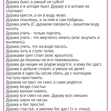
Дурака бьют, а умный не суйся!
Дурака и в алтаре бьют. Дураку и в алтаре не
спускают.
Дурака крести, а он в воду лезет.
Дурака пошлешь, а за ним и сам пойдешь.
Дурака учить (С дураком говорить) - решетом воду
носить.
Дурака учить - только портить.
Дурака учить - что мертвого лечить (или: выучить и
вылечить).
Дурака учить, что на воде писать.
Дурака хоть в ступе толки.
Дураками свет стоит (или: красится).
Дураки да бешены не все перевешаны.
Дураки да нищие не родом ведутся, а кому бог даст.
Дураки о добыче спорят, а умные ее делят.
Дураков в один бы косяк сбить, да с кнутищем
пастуха приставить.
Дураков ни орут, ни сеют, а сами родятся.
Дураку везде счастье.
Дураку вечная память.
Дураку все смех на уме. Дураку все смешно.
Дураку закон не писан.
Дураку и бог простит.
Дураку счастье, а умному бог даст (т. е. отказ).