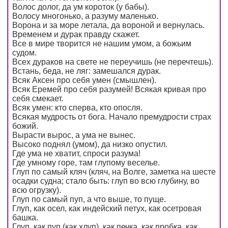
Волос долог, да ум короток (у бабы).
Волосу многонько, а разуму маленько.
Ворона и за море летала, да вороной и вернулась.
Временем и дурак правду скажет.
Все в мире творится не нашим умом, а божьим
судом.
Всех дураков на свете не переучишь (не перечтешь).
Встань, беда, не ляг: замешался дурак.
Всяк Аксен про себя умен (смышлен).
Всяк Еремей про себя разумей! Всякая кривая про
себя смекает.
Всяк умен: кто сперва, кто опосля.
Всякая мудрость от бога. Начало премудрости страх
божий.
Вырасти вырос, а ума не вынес.
Высоко поднял (умом), да низко опустил.
Где ума не хватит, спроси разума!
Где умному горе, там глупому веселье.
Глуп по самый кляч (кляч, на Волге, заметка на шесте
осадки судна; стало быть: глуп во всю глубину, во
всю огрузку).
Глуп по самый пуп, а что выше, то пуще.
Глуп, как осел, как индейский петух, как осетровая
башка.
Глуп, как пуп (как хлуп), как печка, как пробка, как