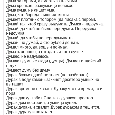
Дума за горами, а смерть за плечами.
Дума крепкая, раздумьице великое.
Дума кума, не лишит ума.
Дума, что борода: лишняя тягота.
Думает плотник с топором (да писака с пером).
Думай так, чтоб сразу выдумать. Думка - надоумка.
Думай, да чтоб не было передумки. Передумка -
недоумка.
Думай, да чтобы не передумывать.
Думай, не думай, а сто рублей деньги.
Думал много, да вошь и поймал.
Думать хорошо, а отгадать и того лучше.
Думаю, не надумаюсь.
Думают думные люди (думцы). Думает индейский
петух.
Думают думу без шуму.
Дурак божьих дней не знает (не разбирает).
Дурак в воду камень закинет, десятеро умных не
вытащат.
Дурак времени не знает. Дураку что ни время, то и
пора.
Дурак давку любит. Свалка - дураков простор.
Дурак дом построил, а умница купил.
Дурак дурака и хвалит. Дурак дураком и тешится.
Дурак дураку и потакает.