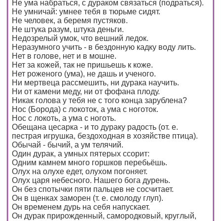
Не ума набраться, с дураком связаться (подраться).
Не умничай: умнее тебя в тюрьме сидят.
Не человек, а беремя пустяков.
Не штука разум, штука деньги.
Недозрелый умок, что вешний ледок.
Неразумного учить - в бездонную кадку воду лить.
Нет в голове, нет и в мошне.
Нет за кожей, так не пришьешь к коже.
Нет роженого (ума), не дашь и ученого.
Ни мертвеца рассмешить, ни дурака научить.
Ни от камени меду, ни от фофана плоду.
Никак голова у тебя не с того конца зарублена?
Нос (Борода) с локоток, а ума с ноготок.
Нос с локоть, а ума с ноготь.
Обещана цесарка - и то дураку радость (от. е.
пестрая игрушка, бездоходная в хозяйстве птица).
Обычай - бычий, а ум телячий.
Один дурак, а умных пятерых ссорит:
Одним камнем много горшков перебьёшь.
Олух на олухе едет, олухом погоняет.
Олух царя небесного. Нашего бога дурень.
Он без спотычки пяти пальцев не сосчитает.
Он в щенках заморен (т. е. смолоду глуп).
Он временем дурь на себя напускает.
Он дурак прирожденный, самородковый, круглый,