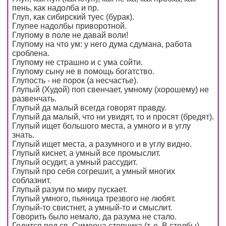
пень, как надолба и пр.
Глуп, как сибирский туес (бурак).
Глупее надолбы приворотной.
Глупому в поле не давай воли!
Глупому на что ум: у него дума сдумана, работа
сроблена.
Глупому не страшно и с ума сойти.
Глупому сыну не в помощь богатство.
Глупость - не порок (а несчастье).
Глупый (Худой) поп свенчает, умному (хорошему) не
развенчать.
Глупый да малый всегда говорят правду.
Глупый да малый, что ни увидят, то и просят (бредят).
Глупый ищет большого места, а умного и в углу
знать.
Глупый ищет места, а разумного и в углу видно.
Глупый киснет, а умный все промыслит.
Глупый осудит, а умный рассудит.
Глупый про себя согрешит, а умный многих
соблазнит.
Глупый разум по миру пускает.
Глупый умного, пьяница трезвого не любят.
Глупый-то свистнет, а умный-то и смыслит.
Говорить было немало, да разума не стало.
Годится под св. Симеона стопника (т. е. В столбы).