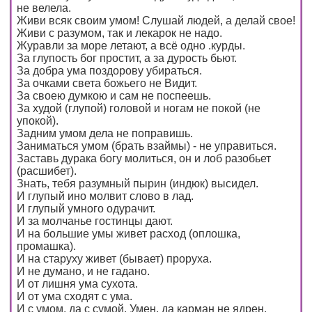
не велела.
Живи всяк своим умом! Слушай людей, а делай свое!
Живи с разумом, так и лекарок не надо.
Журавли за море летают, а всё одно .курды.
За глупость бог простит, а за дурость бьют.
За добра ума поздорову убираться.
За очками света божьего не Видит.
За своею думкою и сам не поспеешь.
За худой (глупой) головой и ногам не покой (не
упокой).
Задним умом дела не поправишь.
Заниматься умом (брать взаймы) - не управиться.
Заставь дурака богу молиться, он и лоб разобьет
(расшибет).
Знать, тебя разумный пырин (индюк) высидел.
И глупый ино молвит слово в лад.
И глупый умного одурачит.
И за молчанье гостинцы дают.
И на большие умы живет расход (оплошка,
промашка).
И на старуху живет (бывает) проруха.
И не думано, и не гадано.
И от лишня ума сухота.
И от ума сходят с ума.
И с умом, да с сумой. Умен, да карман не ядрен.