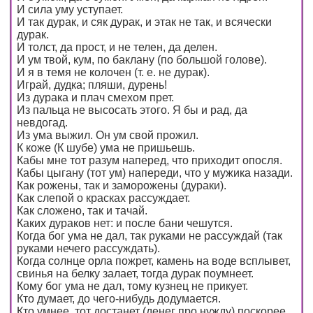
И сила уму уступает.
И так дурак, и сяк дурак, и этак не так, и всячески
дурак.
И толст, да прост, и не телен, да делен.
И ум твой, кум, по баклану (по большой голове).
И я в темя не колочен (т. е. не дурак).
Играй, дудка; пляши, дурень!
Из дурака и плач смехом прет.
Из пальца не высосать этого. Я бы и рад, да
невдогад.
Из ума выжил. Он ум свой прожил.
К коже (К шубе) ума не пришьешь.
Кабы мне тот разум наперед, что приходит опосля.
Кабы цыгану (тот ум) напереди, что у мужика назади.
Как рожены, так и заморожены (дураки).
Как слепой о красках рассуждает.
Как сложено, так и тачай.
Каких дураков нет: и после бани чешутся.
Когда бог ума не дал, так руками не рассуждай (так
руками нечего рассуждать).
Когда солнце орла пожрет, камень на воде всплывет,
свинья на белку залает, тогда дурак поумнеет.
Кому бог ума не дал, тому кузнец не прикует.
Кто думает, до чего-нибудь додумается.
Кто умнее, тот достанет (денег про нужду) поскорее.