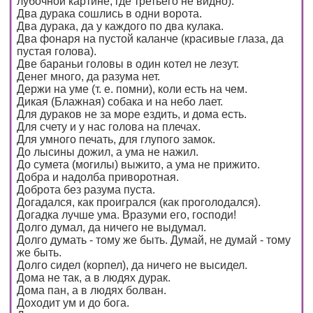
лубочной картине, где третьего не видно).
Два дурака сошлись в одни ворота.
Два дурака, да у каждого по два кулака.
Два фонаря на пустой каланче (красивые глаза, да
пустая голова).
Две бараньи головы в один котел не лезут.
Денег много, да разума нет.
Держи на уме (т. е. помни), коли есть на чем.
Дикая (Блажная) собака и на небо лает.
Для дураков не за море ездить, и дома есть.
Для счету и у нас голова на плечах.
Для умного печать, для глупого замок.
До лысины дожил, а ума не нажил.
До сумета (могилы) выжито, а ума не прижито.
Добра и надолба приворотная.
Доброта без разума пуста.
Догадался, как проигрался (как проголодался).
Догадка лучше ума. Вразуми его, господи!
Долго думал, да ничего не выдумал.
Долго думать - тому же быть. Думай, не думай - тому
же быть.
Долго сидел (корпел), да ничего не высидел.
Дома не так, а в людях дурак.
Дома пан, а в людях болван.
Доходит ум и до бога.