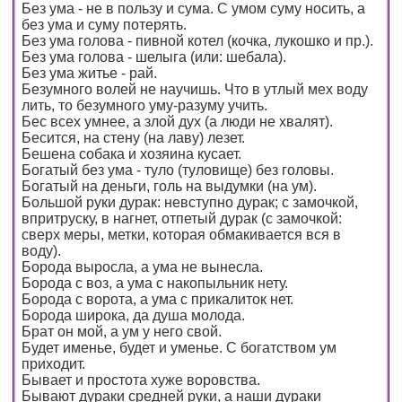
Без ума - не в пользу и сума. С умом суму носить, а
без ума и суму потерять.
Без ума голова - пивной котел (кочка, лукошко и пр.).
Без ума голова - шелыга (или: шебала).
Без ума житье - рай.
Безумного волей не научишь. Что в утлый мех воду
лить, то безумного уму-разуму учить.
Бес всех умнее, а злой дух (а люди не хвалят).
Бесится, на стену (на лаву) лезет.
Бешена собака и хозяина кусает.
Богатый без ума - туло (туловище) без головы.
Богатый на деньги, голь на выдумки (на ум).
Большой руки дурак: невступно дурак; с замочкой,
впритруску, в нагнет, отпетый дурак (с замочкой:
сверх меры, метки, которая обмакивается вся в
воду).
Борода выросла, а ума не вынесла.
Борода с воз, а ума с накопыльник нету.
Борода с ворота, а ума с прикалиток нет.
Борода широка, да душа молода.
Брат он мой, а ум у него свой.
Будет именье, будет и уменье. С богатством ум
приходит.
Бывает и простота хуже воровства.
Бывают дураки средней руки, а наши дураки