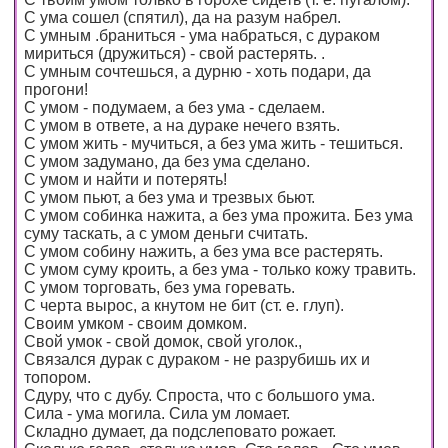
С ума сошел (спятил), да на разум набрел.
С умным .браниться - ума набраться, с дураком
мириться (дружиться) - свой растерять. .
С умным сочтешься, а дурню - хоть подари, да
прогони!
С умом - подумаем, а без ума - сделаем.
С умом в ответе, а на дураке нечего взять.
С умом жить - мучиться, а без ума жить - тешиться.
С умом задумано, да без ума сделано.
С умом и найти и потерять!
С умом пьют, а без ума и трезвых бьют.
С умом собинка нажита, а без ума прожита. Без ума
суму таскать, а с умом деньги считать.
С умом собину нажить, а без ума все растерять.
С умом суму кроить, а без ума - только кожу травить.
С умом торговать, без ума горевать.
С черта вырос, а кнутом не бит (ст. е. глуп).
Своим умком - своим домком.
Свой умок - свой домок, свой уголок.,
Связался дурак с дураком - не разрубишь их и
топором.
Сдуру, что с дубу. Спроста, что с большого ума.
Сила - ума могила. Сила ум ломает.
Складно думает, да подслеповато рожает.