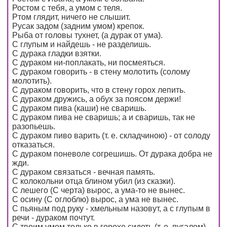
Ростом с тебя, а умом с теля.
Ртом глядит, ничего не слышит.
Русак задом (задним умом) крепок.
Рыба от головы тухнет, (а дурак от ума).
С глупым и найдешь - не разделишь.
С дурака гладки взятки.
С дураком ни-поплакать, ни посмеяться.
С дураком говорить - в стену молотить (солому
молотить).
С дураком говорить, что в стену горох лепить.
С дураком дружись, а обух за поясом держи!
С дураком пива (каши) не сваришь.
С дураком пива не сваришь; а и сваришь, так не
разопьешь.
С дураком пиво варить (т. е. складчиною) - от солоду
отказаться.
С дураком поневоле согрешишь. От дурака добра не
жди.
С дураком связаться - вечная память.
С колокольни отца блином убил (из сказки).
С лешего (С черта) вырос, а ума-то не вынес.
С осину (С оглоблю) вырос, а ума не вынес.
С пьяным под руку - хмельным назовут, а с глупым в
речи - дураком почтут.
С твоим умом только в горохе сидеть (т. е. пугалом).