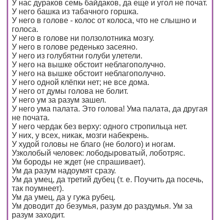
У нас дураков семь байдаков, да еще и угол не почат.
У него башка из табачного горшка.
У него в голове - колос от колоса, что не слышно и
голоса.
У него в голове ни ползолотника мозгу.
У него в голове реденько засеяно.
У него из голубятни голуби улетели.
У него на вышке обстоит неблагополучно.
У него на вышке обстоит неблагополучно.
У него одной клёпки нет; не все дома.
У него от думы голова не болит.
У него ум за разум зашел.
У него ума палата. Это голова! Ума палата, да другая
не почата.
У него чердак без верху: одного стропильца нет.
У них, у всех, никак, мозги набекрень.
У худой головы не благо (не болого) и ногам.
Узколобый человек: лободыроватый, лоботряс.
Ум бороды не ждет (не спрашивает).
Ум да разум надоумят сразу.
Ум да умец, да третий дубец (т. е. Поучить да посечь,
так поумнеет).
Ум да умец, да у гужа рубец.
Ум доводит до безумья, разум до раздумья. Ум за
разум заходит.