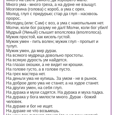
Много ума - много греха, а на дурне не взыщут.
Мозговина (голова) с короб, а ума с орех.
Молод, глуп с придурью; стар да глуп - насквозь
пророс.
Молодец (или: Сам) с воз, а ума с накопыльник нет.
Молчи, коли бог разуму не дал! Молчи, коли бог убил!
Мудрый (Умный) слышит вполслова (вполголоса).
Мужик простой, как кисель густой.
Мужик умен - пить волен; мужик глуп - пропьет и
тулуп.
Мужик умен, да мир дурак.
На всякого мудреца довольно простоты.
На всякую дурость ум найдется.
На глазах окошки, а не видит ни крошки.
На голове густо, а в голове пусто.
На грех мастера нет.
На деньги ума не купишь. За умом - не в рынок.
На доброе дело ума не станет, а на худое станет.
На других умен, на себя глуп.
На дурака и мухи садятся. На дурака и муха падка.
На дурака у бога милости много. Дурак - божий
человек.
На дураке и бог не ищет.
На дураке не что возьмешь.