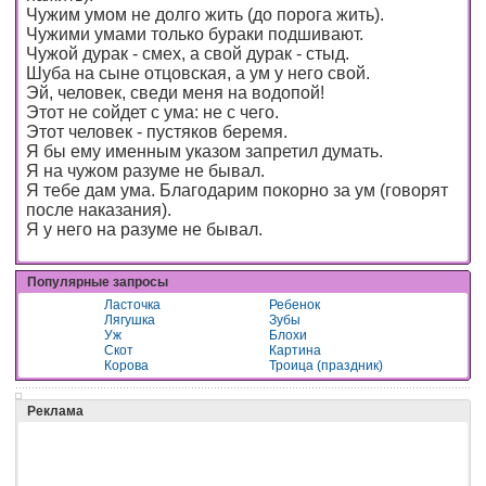
Чужим умом не долго жить (до порога жить).
Чужими умами только бураки подшивают.
Чужой дурак - смех, а свой дурак - стыд.
Шуба на сыне отцовская, а ум у него свой.
Эй, человек, сведи меня на водопой!
Этот не сойдет с ума: не с чего.
Этот человек - пустяков беремя.
Я бы ему именным указом запретил думать.
Я на чужом разуме не бывал.
Я тебе дам ума. Благодарим покорно за ум (говорят
после наказания).
Я у него на разуме не бывал.
Популярные запросы
Ласточка
Ребенок
Лягушка
Зубы
Уж
Блохи
Скот
Картина
Корова
Троица (праздник)
Реклама