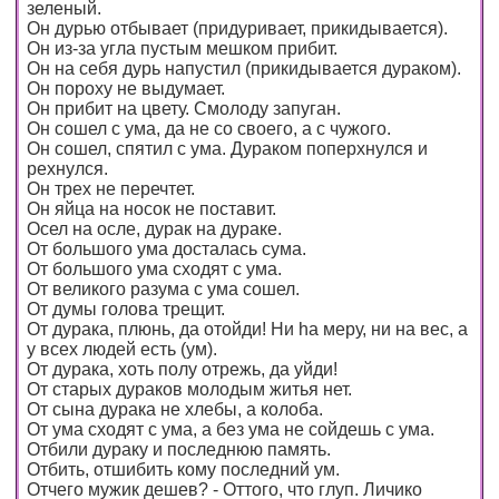
зеленый.
Он дурью отбывает (придуривает, прикидывается).
Он из-за угла пустым мешком прибит.
Он на себя дурь напустил (прикидывается дураком).
Он пороху не выдумает.
Он прибит на цвету. Смолоду запуган.
Он сошел с ума, да не со своего, а с чужого.
Он сошел, спятил с ума. Дураком поперхнулся и
рехнулся.
Он трех не перечтет.
Он яйца на носок не поставит.
Осел на осле, дурак на дураке.
От большого ума досталась сума.
От большого ума сходят с ума.
От великого разума с ума сошел.
От думы голова трещит.
От дурака, плюнь, да отойди! Ни ha меру, ни на вес, а
у всех людей есть (ум).
От дурака, хоть полу отрежь, да уйди!
От старых дураков молодым житья нет.
От сына дурака не хлебы, а колоба.
От ума сходят с ума, а без ума не сойдешь с ума.
Отбили дураку и последнюю память.
Отбить, отшибить кому последний ум.
Отчего мужик дешев? - Оттого, что глуп. Личико