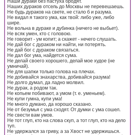
Наши дураки без пастуха бродят.
Наших дураков отсель до Москвы не перевешаешь.
Не будь дураков на свете, не стало б и разума.
Не видал я такого ума, как твой: либо уже, либо
шире.
Не вольна в дураке и дубинка (ничего не выбьет).
Не всяк умен, кто с головою.
Не говорит - ум копит; а скажет - нечего слушать.
Не дай бог с дураком ни найти, ни потерять.
Не дай бог с дураком связаться.
Не дал бог ума, найдется сума.
Не делай своего хорошего, делай мое худое (не
умничай).
Не для шапки только голова на плечах.
Не добивайся знахарства, добивайся разума!
Не долго думал, да ладно молвил.
Не дурак, а родом так.
Не копьем побивают, а умом (т. е. уменьем).
Не купи гумна, купи ума!
Не много думано, да хорошо сказано.
Не от безумья с ума сходят. От думки с ума сошел.
Не свести вам умов.
Не тот глуп, кто на слова скуп, а тот глуп, кто на дело
туп.
Не удержался за гриву, а за Хвост не удержишься.