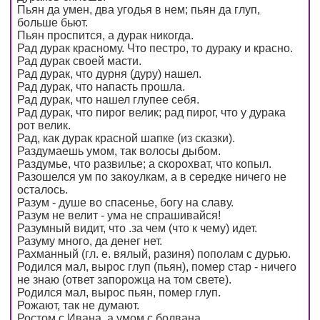
Пьян да умен, два угодья в нем; пьян да глуп,
больше бьют.
Пьян проспится, а дурак никогда.
Рад дурак красному. Что пестро, то дураку и красно.
Рад дурак своей масти.
Рад дурак, что дурня (дуру) нашел.
Рад дурак, что напасть прошла.
Рад дурак, что нашел глупее себя.
Рад дурак, что пирог велик; рад пирог, что у дурака
рот велик.
Рад, как дурак красной шапке (из сказки).
Раздумаешь умом, так волосы дыбом.
Раздумье, что развилье; а скорохват, что копыл.
Разошелся ум по закоулкам, а в середке ничего не
осталось.
Разум - душе во спасенье, богу на славу.
Разум не велит - ума не спрашивайся!
Разумный видит, что .за чем (что к чему) идет.
Разуму много, да денег нет.
Рахманный (гл. е. вялый, разиня) пополам с дурью.
Родился мал, вырос глуп (пьян), помер стар - ничего
не знаю (ответ запорожца на том свете).
Родился мал, вырос пьян, помер глуп.
Рожают, так не думают.
Ростом с Ивана, а умом с болвана.