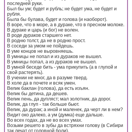
последней руки.
Был бы ум; будет и рубль; не будет ума, не будет и
рубля.
Была бы булава, будет и голова (и наоборот).
В воре, что в море, а в дураке, что в пресном молоке.
В дураке и царь (и бог) не волен.
В роде дураков старшего нет.
В родню толст, да не в родню прост.
В соседи за умом не пойдешь.
В уме концов не выровняешь.
В умницы не попал и из дураков не вышел.
В умницы попал, а из дураков не вышел.
В умной беседе бить - ума прикупить (а в глупой и
свой растерять).
В учении не мног, да в разуме тверд.
В холе да в почете и всяк умен.
Велик баклан (голова), да есть изъян.
Велик бы детина, да дешев.
Велик пень, да дупляст; мал золотник, да дорог.
Велик, да глуп - так больше бьют.
Велик, да дурак; а иной и маленек, да черт ли в нем?
Видит око далеко, а ум (думка) еще дальше.
Во всех годах, да не во всех умах.
Возьми решето в зубы да встряхни голову (в Сибири
так лечат от головной боли).