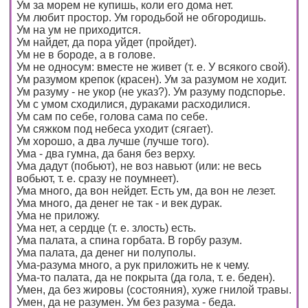
Ум за морем не купишь, коли его дома нет.
Ум любит простор. Ум городьбой не обгородишь.
Ум на ум не приходится.
Ум найдет, да пора уйдет (пройдет).
Ум не в бороде, а в голове.
Ум не односум: вместе не живет (т. е. У всякого свой).
Ум разумом крепок (красен). Ум за разумом не ходит.
Ум разуму - не укор (не указ?). Ум разуму подспорье.
Ум с умом сходилися, дураками расходилися.
Ум сам по себе, голова сама по себе.
Ум сяжком под небеса уходит (сягает).
Ум хорошо, а два лучше (лучше того).
Ума - два гумна, да баня без верху.
Ума дадут (побьют), не воз навьют (или: не весь
вобьют, т. е. сразу не поумнеет).
Ума много, да вон нейдет. Есть ум, да вон не лезет.
Ума много, да денег не так - и век дурак.
Ума не приложу.
Ума нет, а сердце (т. е. злость) есть.
Ума палата, а спина горбата. В горбу разум.
Ума палата, да денег ни полуполы.
Ума-разума много, а рук приложить не к чему.
Ума-то палата, да не покрыта (да гола, т. е. беден).
Умен, да без жировы (состояния), хуже гнилой травы.
Умен, да не разумен. Ум без разума - беда.