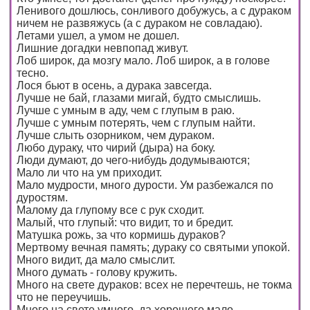
Ленивого дошлюсь, сонливого добужусь, а с дураком
ничем не развяжусь (а с дураком не совладаю).
Летами ушел, а умом не дошел.
Лишние догадки невпопад живут.
Лоб широк, да мозгу мало. Лоб широк, а в голове
тесно.
Лося бьют в осень, а дурака завсегда.
Лучше не бай, глазами мигай, будто смыслишь.
Лучше с умным в аду, чем с глупым в раю.
Лучше с умным потерять, чем с глупым найти.
Лучше слыть озорником, чем дураком.
Любо дураку, что чирий (дыра) на боку.
Люди думают, до чего-нибудь додумываются;
Мало ли что на ум приходит.
Мало мудрости, много дурости. Ум разбежался по
дуростям.
Малому да глупому все с рук сходит.
Малый, что глупый: что видит, то и бредит.
Матушка рожь, за что кормишь дураков?
Мертвому вечная память; дураку со святыми упокой.
Много видит, да мало смыслит.
Много думать - голову кружить.
Много на свете дураков: всех не перечтешь, не токма
что не переучишь.
Много на свете умного, да хорошего мало.