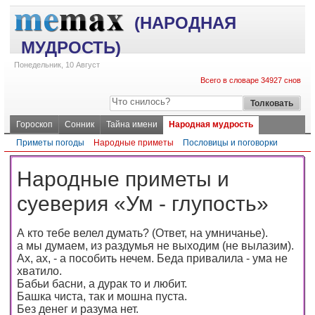
(НАРОДНАЯ
МУДРОСТЬ)
Понедельник, 10 Август
Всего в словаре 34927 снов
Гороскоп
Сонник
Тайна имени
Народная мудрость
Приметы погоды
Народные приметы
Пословицы и поговорки
Народные приметы и
суеверия «Ум - глупость»
А кто тебе велел думать? (Ответ, на умничанье).
а мы думаем, из раздумья не выходим (не вылазим).
Ах, ах, - а пособить нечем. Беда привалила - ума не
хватило.
Бабьи басни, а дурак то и любит.
Башка чиста, так и мошна пуста.
Без денег и разума нет.