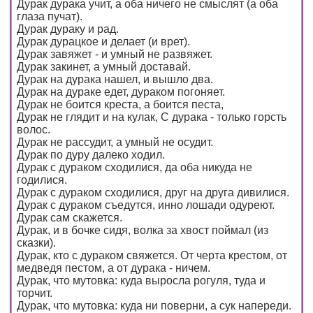
Дурак дурака учит, а оба ничего не смыслят (а оба
глаза пучат).
Дурак дураку и рад.
Дурак дурацкое и делает (и врет).
Дурак завяжет - и умный не развяжет.
Дурак закинет, а умный доставай.
Дурак на дурака нашел, и вышло два.
Дурак на дураке едет, дураком погоняет.
Дурак не боится креста, а боится песта,
Дурак не глядит и на кулак, С дурака - только горсть
волос.
Дурак не рассудит, а умный не осудит.
Дурак по дуру далеко ходил.
Дурак с дураком сходилися, да оба никуда не
годилися.
Дурак с дураком сходилися, друг на друга дивилися.
Дурак с дураком съедутся, инно лошади одуреют.
Дурак сам скажется.
Дурак, и в бочке сидя, волка за хвост поймал (из
сказки).
Дурак, кто с дураком свяжется. От черта крестом, от
медведя пестом, а от дурака - ничем.
Дурак, что мутовка: куда выросла рогуля, туда и
торчит.
Дурак, что мутовка: куда ни поверни, а сук напереди.