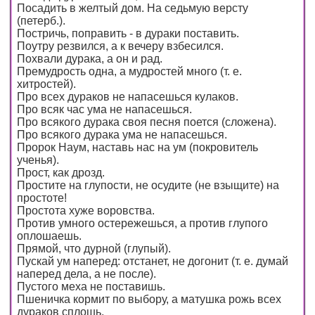
Посадить в желтый дом. На седьмую версту
(петерб.).
Постричь, поправить - в дураки поставить.
Поутру резвился, а к вечеру взбесился.
Похвали дурака, а он и рад.
Премудрость одна, а мудростей много (т. е.
хитростей).
Про всех дураков не напасешься кулаков.
Про всяк час ума не напасешься.
Про всякого дурака своя песня поется (сложена).
Про всякого дурака ума не напасешься.
Пророк Наум, наставь нас на ум (покровитель
ученья).
Прост, как дрозд.
Простите на глупости, не осудите (не взыщите) на
простоте!
Простота хуже воровства.
Против умного остережешься, а против глупого
оплошаешь.
Прямой, что дурной (глупый).
Пускай ум наперед: отстанет, не догонит (т. е. думай
наперед дела, а не после).
Пустого меха не поставишь.
Пшеничка кормит по выбору, а матушка рожь всех
дураков сплошь.