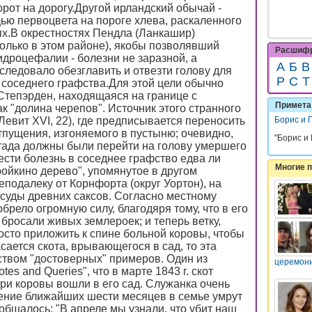
рот на дорогу.Другой ирландский обычай -
ью первоцвета на пороге хлева, раскаленного
ях.В окрестностях Пендла (Ланкашир)
олько в этом районе), якобы позволявший
Расшифр
идроцефалии - болезни не заразной, а
А
Б
В
ледовало обезглавить и отвезти голову для
Р
С
Т
 соседнего графства.Для этой цели обычно
Степэрден, находящаяся на границе с
Примета 
к "долина черепов". Источник этого странного
Левит XVI, 22), где предписывается переносить
Борис и 
отпущения, изгоняемого в пустыню; очевидно,
"Борис и 
стада должны были перейти на голову умершего
сти болезнь в соседнее графство едва ли
Многие 
ойкино дерево", упомянутое в другом
еподалеку от Корнфорта (округ Уортон), на
и суды древних саксов. Согласно местному
брело огромную силу, благодяря тому, что в его
бросали живых землероек; и теперь ветку,
росто приложить к спине больной коровы, чтобы
асается скота, врывающегося в сад, то эта
твом "достоверных" примеров. Один из
церемон
es and Queries", что в марте 1843 г. скот
три коровы вошли в его сад. Служанка очень
ечение ближайших шести месяцев в семье умрут
общалось: "В апреле мы узнали, что убит наш