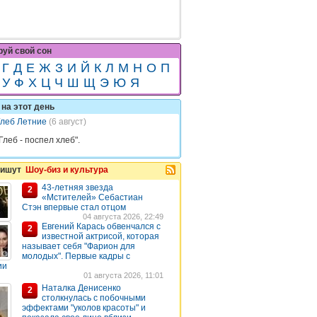
уй свой сон
Г
Д
Е
Ж
З
И
Й
К
Л
М
Н
О
П
У
Ф
Х
Ц
Ч
Ш
Щ
Э
Ю
Я
на этот день
Глеб Летние
(6 август)
Глеб - поспел хлеб".
пишут
Шоу-биз и культура
43-летняя звезда
2
«Мстителей» Себастиан
Стэн впервые стал отцом
04 августа 2026, 22:49
Евгений Карась обвенчался с
2
известной актрисой, которая
называет себя "Фарион для
молодых". Первые кадры с
ии
01 августа 2026, 11:01
Наталка Денисенко
2
столкнулась с побочными
эффектами "уколов красоты" и