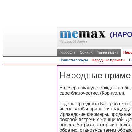
(НАР
Четверг, 06 Август
Гороскоп
Сонник
Тайна имени
Наро
Приметы погоды
Народные приметы
П
Народные примет
В вечер накануне Рождества бык
свое благочестие. (Корнуолл).
В день Праздника Костров скот с
ясеня, чтобы принести стаду уда
Ирландские фермеры, продававш
роковой встречи с женщиной. Дл
вперед батрака, который проход
обратно, становясь таким образ