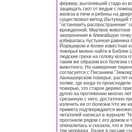
фермер, выгонявший стадо из во
защищать скот от ведьм с помощ
железа в печи и рябины на двер
существовал метод (бытующий т
"остановить распространение" г
врожденной. Мертвое животное с
захоронения в ближайшую точку
избиралась пустынная равнина 
Йоркширом и более известная ка
поверья можно найти в Библии (
людские грехи на голову козла 
таким же образом все болезни 
животного. Но намерение перене
согласуется с Писанием."Землер
ланкаширском поверье, растет н
холме, где когда-то происходил
поверью, это старое дерево прио
дупло на протяжении многих лет 
срезанную с него, достаточно п
излечить ее от болезни.Что же к
примета подтверждается множес
читателей написал в журнале "Not
прогоняли рядом с его домом и 
опечалилась и сказала, что в т
три человека. Далее в письме со