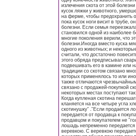
излечения скота от этой болезн
кусок ляжки у животного, умерше
на ферме, чтобы предохранить о
пока кусок ноги висит в трубе, 
болезни. Если семья переезжала
становился одной из наиболее 
многие поколения верили, что эт
болезни.Иногда вместо куска мя
одного из животных; и некоторые
считали, что достаточно повесит
этого обряда предписывал свари
подвешивать его в камине или н
традиции со скотом связано мно
которых применялось то или ино
также отличаются чрезвычайным
связано с продажей-покупкой ско
некоторых местах поступают так:
Когда купленая скотина перешагн
кланяется на все четыре угла х
скотинушку" ."Если продается л
передается от продавца к покупат
продавцом и покупателем не "го
лошадь непременно передается п
веревкою. С веревкою передаетс