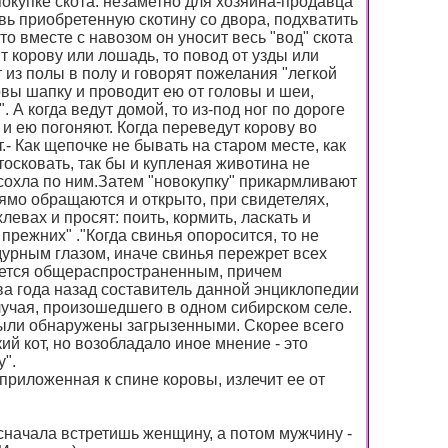
окупке скота: незаметно для хозяина-продавца
овь приобретенную скотину со двора, подхватить
то вместе с навозом он уносит весь "вод" скота
ят корову или лошадь, то повод от узды или
из полы в полу и говорят пожелания "легкой
овы шапку и проводит ею от головы и шеи,
 А когда ведут домой, то из-под ног по дороге
и ею погоняют. Когда переведут корову во
.- Как щепочке не бывать на старом месте, как
 тосковать, так бы и купленая животина не
сохла по ним.Затем "новокупку" прикармливают
рямо обращаются и открыто, при свидетелях,
левах и просят: поить, кормить, ласкать и
 прежних" ."Когда свинья опоросится, то не
дурным глазом, иначе свинья пережрет всех
яется общераспространенным, причем
ва года назад составитель данной энциклопедии
учая, произошедшего в одном сибирском селе.
были обнаружены загрызенными. Скорее всего
й кот, но возобладало иное мнение - это
у".
приложенная к спине коровы, излечит ее от
 сначала встретишь женщину, а потом мужчину -