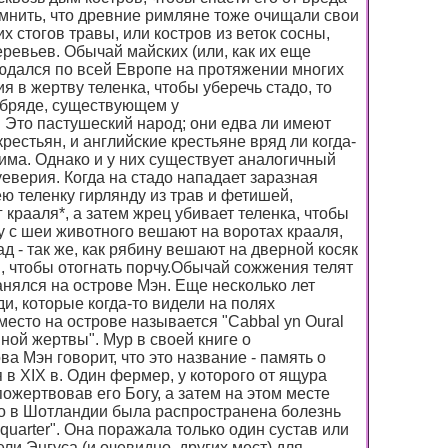
омнить, что древние римляне тоже очищали свои
х стогов травы, или костров из веток сосны,
ревьев. Обычай майских (или, как их еще
юдался по всей Европе на протяжении многих
я в жертву теленка, чтобы уберечь стадо, то
обряде, существующем у
 Это пастушеский народ; они едва ли имеют
рестьян, и английские крестьяне вряд ли когда-
ма. Однако и у них существует аналогичный
уеверия. Когда на стадо нападает заразная
ю теленку гирлянду из трав и фетишей,
г крааля*, а затем жрец убивает теленка, чтобы
ду с шеи животного вешают на воротах крааля,
д - так же, как рябину вешают на дверной косяк
, чтобы отогнать порчу.Обычай сожжения телят
анялся на острове Мэн. Еще несколько лет
и, которые когда-то видели на полях
сто на острове называется "Cabbal yn Oural
нной жертвы". Мур в своей книге о
а Мэн говорит, что это название - память о
в XIX в. Один фермер, у которого от ящура
пожертвовав его Богу, а затем на этом месте
то в Шотландии была распространена болезнь
quarter". Она поражала только один сустав или
ли Энгуса (и очевидно, других мест) для