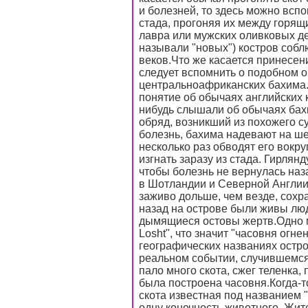
и болезней, то здесь можно всп
стада, прогоняя их между горящи
лавра или мужских оливковых де
называли "новых") костров собл
веков.Что же касается принесени
следует вспомнить о подобном 
центральноафриканских бахима.
понятие об обычаях английских к
нибудь слышали об обычаях бахи
обряд, возникший из похожего с
болезнь, бахима надевают на ше
несколько раз обводят его вокру
изгнать заразу из стада. Гирлян
чтобы болезнь не вернулась наза
в Шотландии и Северной Англии
заживо дольше, чем везде, сохр
назад на острове были живы люд
дымящиеся остовы жертв.Одно ме
Losht", что значит "часовня огне
географических названиях остров
реальном событии, случившемся 
пало много скота, сжег теленка, 
была построена часовня.Когда-
скота известная под названием "
одну конечность животного. Жите