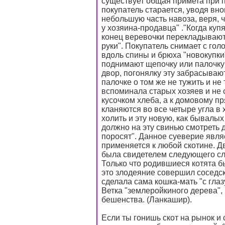
существует общая примета при п
покупатель старается, уводя вн
небольшую часть навоза, веря, ч
у хозяина-продавца" ."Когда куп
конец веревочки перекладывают 
руки". Покупатель снимает с гол
вдоль спины и брюха "новокупки".
поднимают щепочку или палочку 
двор, погонялку эту забрасывают
палочке о том же не тужить и не
вспоминала старых хозяев и не 
кусочком хлеба, а к домовому п
кланяются во все четыре угла в х
холить и эту новую, как бывалых
должно на эту свинью смотреть 
поросят". Данное суеверие явл
применяется к любой скотине. Д
была свидетелем следующего сл
Только что родившиеся котята 
это злодеяние совершил соседски
сделала сама кошка-мать "с глаз
Ветка "землеройкиного дерева", 
бешенства. (Ланкашир).
Если ты гонишь скот на рынок и