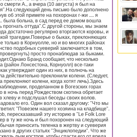
 о смерти А., а вчера (10 августа) я был на
тя".На следующий день письмо было дополнено
 об этой примете на похоронах г-жи .... я
 ... была больна, в сад перед ее домом вошла
ь прогнать оттуда".С другой стороны, мы знаем
уда достаточно регулярно вторгаются коровы, и
какой трагедии.Поверье о быках, преклоняющих
е только в Корнуолле, но и во многих районах
ство подобных суеверий заключается в том,
опровергнуть) просто пронаблюдав за быками.
ходит.Однако Бранд сообщает, что несколько
 (район Лонсестона, Корнуолл) все-таки
как утверждает один из них, в полночь на
а действительно преклонили колени. (Следует,
а преклоняют колени, когда хотят лечь).Здесь
наблюдении, проделанном в Вогезских горах
 в ночь перед Рождеством скотина обретает
 в хлеву и подслушал беседы своих волов.
довало его. Один вол сказал другому: "Что мы
ответил: "Повезем нашего хозяина на кладбище".
ob, пересказавший эту историю в "Le Folk Lore
мер в ту же ночь и был похоронен на следующий
бычая приносить теленка в жертву и суеверия
зано в других статьях "Энциклопедии". Что же
сквозь дым костров, чтобы спасти его от вреда