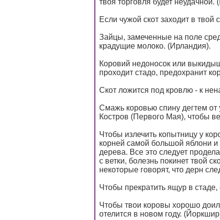
твоя торговля будет неудачной. 
Если чужой скот заходит в твой 
Зайцы, замеченные на поле среди
крадущие молоко. (Ирландия).
Коровий недоносок или выкидыш,
проходит стадо, предохранит кор
Скот ложится под кровлю - к нена
Смажь коровью спину дегтем от 
Костров (Первого Мая), чтобы в
Чтобы излечить копытницу у коро
корней самой большой яблони и 
дерева. Все это следует продела
с ветки, болезнь покинет твой ск
некоторые говорят, что дерн сле
Чтобы прекратить ящур в стаде,
Чтобы твои коровы хорошо доили
отелится в новом году. (Йоркшир