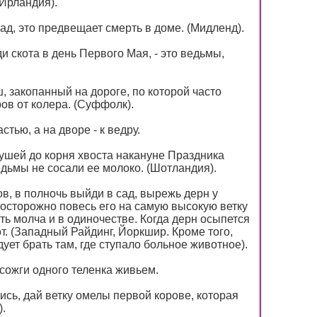
(Ирландия).
сад, это предвещает смерть в доме. (Мидленд).
 скота в день Первого Мая, - это ведьмы,
 закопанный на дороге, по которой часто
ов от колера. (Суффолк).
стью, а на дворе - к ведру.
ушей до корня хвоста накануне Праздника
едьмы не сосали ее молоко. (Шотландия).
в, в полночь выйди в сад, вырежь дерн у
осторожно повесь его на самую высокую ветку
ть молча и в одиночестве. Когда дерн осыпется
от. (Западный Райдинг, Йоркшир. Кроме того,
дует брать там, где ступало больное животное).
 сожги одного теленка живьем.
сь, дай ветку омелы первой корове, которая
).