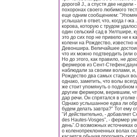
дорогой J., а спустя две недели -
похоронах своего любимого тес
еще одним сообщением: "Упомянув
услышал в ответ, что, когда г-жа
корова, которую с трудом удалос
один сельский сад в Уилтшире, к
это до сих пор не привело ни к 
колени на Рождество, известно н
Девоншира. Величайшее достоин
что их можно подтвердить (или 
Но до этого, как правило, не до
фермеров из Сент-Стефенсдауна
наблюдали за своими волами, и, 
Рождество два самых старых вол
однако, заметить, что волы всегд
же стоит упомянуть о подобном 
другим фермером, верившим, что
дар речи. Он спрятался в уголке
Однако услышанное едва ли обра
будем делать завтра?" Тот ему 
"И действительно, - добавляет C
des Hautes-Vosges", - фермер у
день".О возможных источниках о
о коленопреклоненных волах ска
касается обычая прогонять скот 