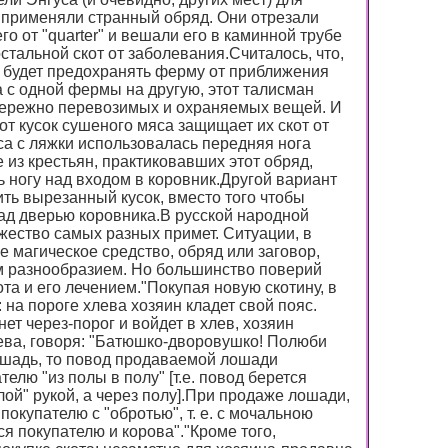
и применяли странный обряд. Они отрезали
го от "quarter" и вешали его в каминной трубе
стальной скот от заболевания.Считалось, что,
он будет предохранять ферму от приближения
 с одной фермы на другую, этот талисман
бережно перевозимых и охраняемых вещей. И
от кусок сушеного мяса защищает их скот от
са с ляжки использовалась передняя нога
 из крестьян, практиковавших этот обряд,
ь ногу над входом в коровник.Другой вариант
ть вырезанный кусок, вместо того чтобы
ад дверью коровника.В русской народной
жество самых разных примет. Ситуации, в
е магическое средство, обряд или заговор,
 разнообразием. Но большинство поверий
та и его лечением."Покупая новую скотину, в
 на пороге хлева хозяин кладет свой пояс.
ет через-порог и войдет в хлев, хозяин
лева, говоря: "Батюшко-дворовушко! Полюби
ошадь, то повод продаваемой лошади
елю "из полы в полу" [т.е. повод берется
лой" рукой, а через полу].При продаже лошади,
окупателю с "обротью", т. е. с мочальною
я покупателю и корова"."Кроме того,