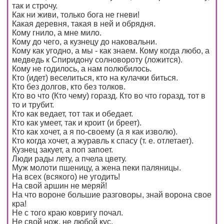
так и строчу.
Как ни живи, только бога не гневи!
Какая деревня, такая в ней и обрядня.
Кому гнило, а мне мило.
Кому до чего, а кузнецу до наковальни.
Кому как угодно, а мы - как знаем. Кому когда любо, а
медведь к Спиридону солновороту (ложится).
Кому не годилось, а нам полюбилось.
Кто (идет) веселиться, кто на кулачки биться.
Кто без долгов, кто без толков.
Кто во что (Кто чему) горазд. Кто во что горазд, тот в
то и трубит.
Кто как ведает, тот так и обедает.
Кто как умеет, так и кроит (и бреет).
Кто как хочет, а я по-своему (а я как изволю).
Кто когда хочет, а журавль к спасу (т. е. отлетает).
Кузнец закует, а поп запоет.
Люди рады лету, а пчела цвету.
Муж молоти пшеницу, а жена пеки паляницы.
На всех (всякого) не угодить!
На свой аршин не меряй!
На что вороне большие разговоры, знай ворона свое
кра!
Не с того краю ковригу почал.
Не свой нож, не любой кус.