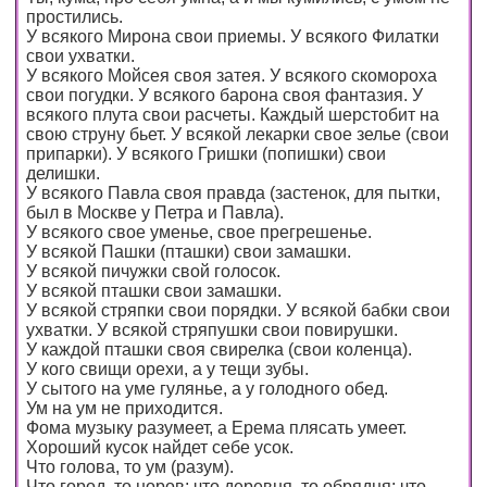
простились.
У всякого Мирона свои приемы. У всякого Филатки
свои ухватки.
У всякого Мойсея своя затея. У всякого скомороха
свои погудки. У всякого барона своя фантазия. У
всякого плута свои расчеты. Каждый шерстобит на
свою струну бьет. У всякой лекарки свое зелье (свои
припарки). У всякого Гришки (попишки) свои
делишки.
У всякого Павла своя правда (застенок, для пытки,
был в Москве у Петра и Павла).
У всякого свое уменье, свое прегрешенье.
У всякой Пашки (пташки) свои замашки.
У всякой пичужки свой голосок.
У всякой пташки свои замашки.
У всякой стряпки свои порядки. У всякой бабки свои
ухватки. У всякой стряпушки свои повирушки.
У каждой пташки своя свирелка (свои коленца).
У кого свищи орехи, а у тещи зубы.
У сытого на уме гулянье, а у голодного обед.
Ум на ум не приходится.
Фома музыку разумеет, а Ерема плясать умеет.
Хороший кусок найдет себе усок.
Что голова, то ум (разум).
Что город, то норов; что деревня, то обрядня; что