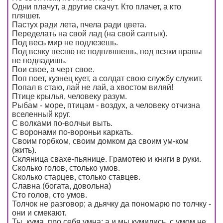
Одни плачут, а другие скачут. Кто плачет, а кто
пляшет.
Пастух ради лета, пчела ради цвета.
Переделать на свой лад (на свой салтык).
Под весь мир не подлезешь.
Под всяку песню не подпляшешь, под всяки нравы
не подладишь.
Пои свое, а черт свое.
Поп поет, кузнец кует, а солдат свою службу служит.
Попал в стаю, лай не лай, а хвостом виляй!
Птице крылья, человеку разум.
Рыбам - море, птицам - воздух, а человеку отчизна
вселенный круг.
С волками по-волчьи выть.
С воронами по-вороньи каркать.
Своим горбком, своим домком да своим ум-ком
(жить).
Скляница свахе-пьянице. Грамотею и книги в руки.
Сколько голов, столько умов.
Сколько старцев, столько ставцев.
Славна (богата, довольна)
Сто голов, сто умов.
Толчок не разговор; а дьячку да пономарю по толчку -
они и смекают.
Ты, кума, про себя умна; а и мы кумились, с умом не