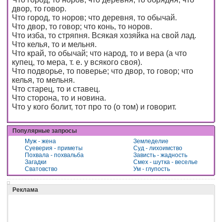
двор, то говор.
Что город, то норов; что деревня, то обычай.
Что двор, то говор; что конь, то норов.
Что изба, то стряпня. Всякая хозяйка на свой лад.
Что келья, то и мельня.
Что край, то обычай; что народ, то и вера (а что
купец, то мера, т. е. у всякого своя).
Что подворье, то поверье; что двор, то говор; что
келья, то мельня.
Что старец, то и ставец.
Что сторона, то и новина.
Что у кого болит, тот про то (о том) и говорит.
Популярные запросы
Муж - жена
Земледелие
Суеверия - приметы
Суд - лихоимство
Похвала - похвальба
Зависть - жадность
Загадки
Смех - шутка - веселье
Сватовство
Ум - глупость
Реклама