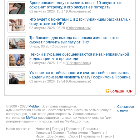
Бронирование могут отменить после 10 августа: кто
сохранит отсрочку, а кто рискует её потерять
02 августа 2026, 13:17 (
Обозреватель
)
Что будет с монетами 1 и 2 грн: украинцам рассказали, к
чему готовится НБУ
02 августа 2026, 05:29 (
Обозреватель
)
Требования для выхода на пенсию изменят: кто не
сможет получить выплату от ПФУ
Вчера, 00:20 (
Обозреватель
)
Пенсии в Украине обесцениваются из-за неправильной
индексации: что происходит
01 августа 2026, 11:14 (
Обозреватель
)
Уклоняется от обязанности и считает себя выше закона:
нардепы призвали увовлить главу Госфинмона Пронина
03 августа 2026, 19:54 (
Обозреватель
)
больше TOP
© 2009 - 2026
MeMax
. Все права защищены.
Связаться
Администрация сайта не несёт ответственности за размещённую
с нами
информацию, а так же ее достоверность. Использование
материалов
MeMax
разрешается только при условии ссылки (для
интернет-изданий - гиперссылки) на MeMax.com.ua.
Наши проекты:
Новости
|
Погода
|
Гороскоп
|
Приметы
|
Финансы
|
Сонник
|
Тайна имени
|
Приметы
|
Игры
|
Шоу-бизнес
|
Спорт
|
Переводчик
|
Такси
|