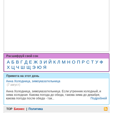
Расшифруй свой сон
А
Б
В
Г
Д
Е
Ж
З
И
Й
К
Л
М
Н
О
П
Р
С
Т
У
Ф
Х
Ц
Ч
Ш
Щ
Э
Ю
Я
Примета на этот день
Анна Холодница, зимоуказательница
(7 август)
Анна Холодница, зимоуказательница. Если утренник холодный, и
зима холодная. Какова погода до обеда, такова зима до декабря,
какова погода после обеда - так...
Подробней
TOP
Бизнес
|
Политика