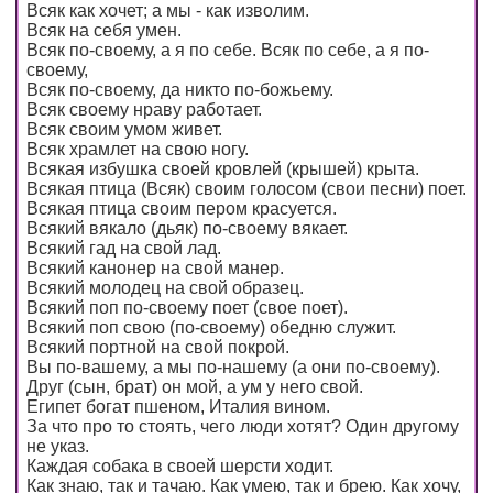
Всяк как хочет; а мы - как изволим.
Всяк на себя умен.
Всяк по-своему, а я по себе. Всяк по себе, а я по-
своему,
Всяк по-своему, да никто по-божьему.
Всяк своему нраву работает.
Всяк своим умом живет.
Всяк храмлет на свою ногу.
Всякая избушка своей кровлей (крышей) крыта.
Всякая птица (Всяк) своим голосом (свои песни) поет.
Всякая птица своим пером красуется.
Всякий вякало (дьяк) по-своему вякает.
Всякий гад на свой лад.
Всякий канонер на свой манер.
Всякий молодец на свой образец.
Всякий поп по-своему поет (свое поет).
Всякий поп свою (по-своему) обедню служит.
Всякий портной на свой покрой.
Вы по-вашему, а мы по-нашему (а они по-своему).
Друг (сын, брат) он мой, а ум у него свой.
Египет богат пшеном, Италия вином.
За что про то стоять, чего люди хотят? Один другому
не указ.
Каждая собака в своей шерсти ходит.
Как знаю, так и тачаю. Как умею, так и брею. Как хочу,