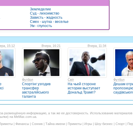
Земледелие
Суд - лихоимство
а
Зависть - жадность
Смех - шутка - веселье
Ум - глупость
ера, 15:12
Вчера, 16:21
Вчера, 11:34
Футбол
Світ
Футбол
е
Спортінг узгодив
На чьей стороне
Дешам отр
сі
трансфер
истории выступает
пропозицію
австралійського
Дональд Трамп?
саудівськог
таланта
 за размещённую информацию, а так же ее достоверность. Использование материало
сылки) на MeMax.com.ua.
Приметы
|
Финансы
|
Сонник
|
Тайна имени
|
Приметы
|
Игры
|
Шоу-бизнес
|
Спорт
|
Пер