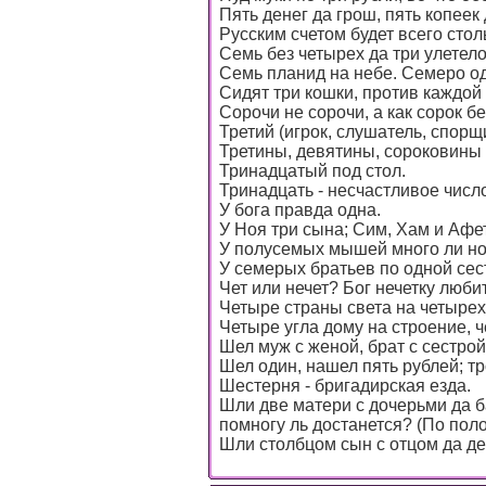
Пять денег да грош, пять копеек
Русским счетом будет всего столь
Семь без четырех да три улетело
Семь планид на небе. Семеро од
Сидят три кошки, против каждой 
Сорочи не сорочи, а как сорок бе
Третий (игрок, слушатель, спорщи
Третины, девятины, сороковины
Тринадцатый под стол.
Тринадцать - несчастливое число
У бога правда одна.
У Ноя три сына; Сим, Хам и Афет
У полусемых мышей много ли но
У семерых братьев по одной сест
Чет или нечет? Бог нечетку любит
Четыре страны света на четыре
Четыре угла дому на строение, 
Шел муж с женой, брат с сестрой 
Шел один, нашел пять рублей; тр
Шестерня - бригадирская езда.
Шли две матери с дочерьми да б
помногу ль достанется? (По поло
Шли столбцом сын с отцом да дед