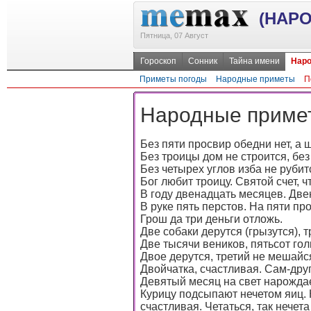
(НАР
Пятница, 07 Август
Гороскоп
Сонник
Тайна имени
Наро
Приметы погоды
Народные приметы
П
Народные примет
Без пяти просвир обедни нет, а 
Без троицы дом не строится, без 
Без четырех углов изба не рубит
Бог любит троицу. Святой счет, ч
В году двенадцать месяцев. Две
В руке пять перстов. На пяти пр
Грош да три деньги отложь.
Две собаки дерутся (грызутся), т
Две тысячи веников, пятьсот гол
Двое дерутся, третий не мешайс
Двойчатка, счастливая. Сам-друг
Девятый месяц на свет нарождае
Курицу подсыпают нечетом яиц. К
счастливая. Четаться, так нечет