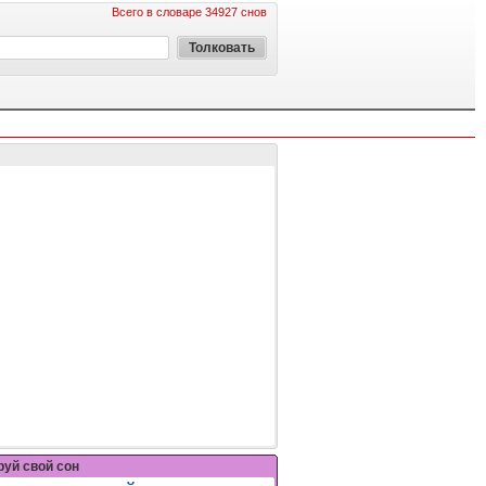
Всего в словаре 34927 снов
уй свой сон