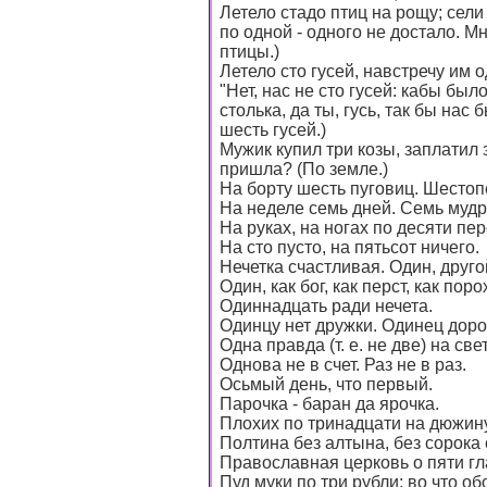
Летело стадо птиц на рощу; сели
по одной - одного не достало. М
птицы.)
Летело сто гусей, навстречу им од
"Нет, нас не сто гусей: кабы был
столька, да ты, гусь, так бы нас
шесть гусей.)
Мужик купил три козы, заплатил 
пришла? (По земле.)
На борту шесть пуговиц. Шестоп
На неделе семь дней. Семь мудр
На руках, на ногах по десяти пер
На сто пусто, на пятьсот ничего.
Нечетка счастливая. Один, другой 
Один, как бог, как перст, как поро
Одиннадцать ради нечета.
Одинцу нет дружки. Одинец доро
Одна правда (т. е. не две) на све
Однова не в счет. Раз не в раз.
Осьмый день, что первый.
Парочка - баран да ярочка.
Плохих по тринадцати на дюжину 
Полтина без алтына, без сорока 
Православная церковь о пяти гл
Пуд муки по три рубли; во что о