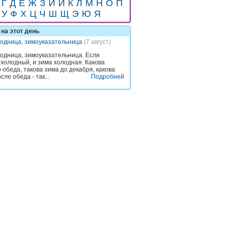
Г
Д
Е
Ж
З
И
Й
К
Л
М
Н
О
П
У
Ф
Х
Ц
Ч
Ш
Щ
Э
Ю
Я
на этот день
одница, зимоуказательница
(7 август)
одница, зимоуказательница. Если
 холодный, и зима холодная. Какова
 обеда, такова зима до декабря, какова
сле обеда - так...
Подробней