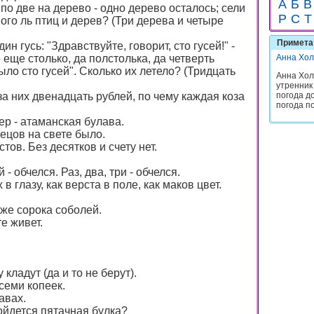
А
Б
В
 по две на дерево - одно дерево осталось; сели
Р
С
Т
ного ль птиц и дерев? (Три дерева и четыре
Примета 
ин гусь: "Здравствуйте, говорит, сто гусей!" -
о еще столько, да полстолька, да четверть
Анна Хол
 было сто гусей". Сколько их летело? (Тридцать
Анна Хол
утренник
погода до
за них двенадцать рублей, по чему каждая коза
погода по
ер - атаманская булава.
ецов на свете было.
стов. Без десятков и счету нет.
- обчелся. Раз, два, три - обчелся.
х в глазу, как верста в поле, как маков цвет.
же сорока соболей.
те живет.
кладут (да и то не берут).
семи копеек.
авах.
бойдется пятачная булка?