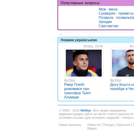
Популярные запросы
Муж - жена
Суеверия - приметы
Похвала - похвальб
Загадки
Сватовство
Новини українською
Вчера, 16:56
Вч
Футбол
Футбол
Рівер Плейт
Діогу Кошта н
домовився про
перейде в Чел
трансфер Тьяго
Альмади
© 2009 - 2026
MeMax
. Все права защищены.
Администрация сайта не несёт ответственности
условии ссылки (для интернет-изданий - гиперс
Наши проекты:
Новости
|
Погода
|
Гороскоп
|
Видео