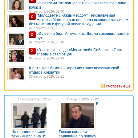
эффектами "уколов красоты" и показала свое лицо
вблизи
04 августа 2026, 09:40
"Молодеете с каждым годом". Неузнаваемая
2
Наталья Могилевская поразила поклонников лицом
без макияжа и фигурой после похудения
07 августа 2026, 10:32
53-летний брат Анджелины Джоли совершил каминг-
2
аут
07 августа 2026, 10:10
43-летняя звезда «Мстителей» Себастиан Стэн
2
впервые стал отцом
04 августа 2026, 22:49
Шоптенко в бикини и коротких топах показала свой
отдых в Хорватии
05 августа 2026, 22:21
смотреть еще
17 января 2026, 22:29
27 марта 2026, 22:02
В
На границе изъяли
России сделали
технику Apple на 35
заявление по поводу