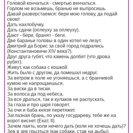
Головой кончаться - смертью венчаться.
Горлом не возьмешь, бранью не выпросишь.
Давай разверстаемся: бери мою голову, да подай
свою!
Дать нахлобучку.
Дать сдачи (оплеуху за оплеуху).
Дают - бери, бранят - беги.
Две бараньи головы в один котел не лезут.
Дмитрий да Борис за свой город подрались
(Константиновичи XIV века?).
Друг друга губят, что камень долбят (что дрова
рубят).
Живут, как собака с кошкой.
Жить было с другом, да помешал недруг.
За ветром в поле не угоняешься, а с бранчивой
кумою не напрощаешься.
За виски да в тиски.
За волоса да под небеса.
За все драться, так и кулаков не распускать.
За глаза и про царя говорят.
За очи и баба князя перетяжет.
Заглазная брань, по указу государеву, тебе же на
ворот виснет (Екат. II).
Зачем лаять, коли нечего дать (коли не хочешь дать)?
Зев в зев грызться (как собаки, став на дыбы).