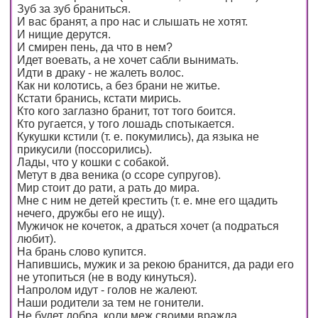
Зуб за зуб браниться.
И вас бранят, а про нас и слышать не хотят.
И нищие дерутся.
И смирен пень, да что в нем?
Идет воевать, а не хочет сабли вынимать.
Идти в драку - не жалеть волос.
Как ни колотись, а без брани не житье.
Кстати бранись, кстати мирись.
Кто кого заглазно бранит, тот того боится.
Кто ругается, у того лошадь спотыкается.
Кукушки кстили (т. е. покумились), да языка не
прикусили (поссорились).
Лады, что у кошки с собакой.
Метут в два веника (о ссоре супругов).
Мир стоит до рати, а рать до мира.
Мне с ним не детей крестить (т. е. мне его щадить
нечего, дружбы его не ищу).
Мужичок не кочеток, а драться хочет (а подраться
любит).
На брань слово купится.
Напившись, мужик и за рекою бранится, да ради его
не утопиться (не в воду кинуться).
Напролом идут - голов не жалеют.
Наши родители за тем не гонители.
Не будет добра, коли меж своими вражда.