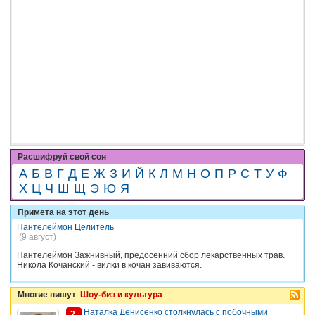
Расшифруй свой сон
А
Б
В
Г
Д
Е
Ж
З
И
Й
К
Л
М
Н
О
П
Р
С
Т
У
Ф
Х
Ц
Ч
Ш
Щ
Э
Ю
Я
Примета на этот день
Пантелеймон Целитель
(9 август)
Пантелеймон Зажнивный, предосенний сбор лекарственных трав.
Никола Кочанский - вилки в кочан завиваются.
Многие пишут
Шоу-биз и культура
Наталка Денисенко столкнулась с побочными
2