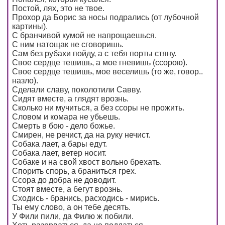
Постой, лях, это не твое.
Прохор да Борис за носы подрались (от лубочной
картины).
С бранчивой кумой не напрощаешься.
С ним натощак не сговоришь.
Сам без рубахи пойду, а с тебя порты стяну.
Свое сердце тешишь, а мое гневишь (ссорою).
Свое сердце тешишь, мое веселишь (то же, говор..
назло).
Сделали славу, поколотили Савву.
Сидят вместе, а глядят врознь.
Сколько ни мучиться, а без ссоры не прожить.
Словом и комара не убьешь.
Смерть в бою - дело божье.
Смирен, не речист, да на руку нечист.
Собака лает, а бары едут.
Собака лает, ветер носит.
Собаке и на свой хвост вольно брехать.
Спорить спорь, а браниться грех.
Ссора до добра не доводит.
Стоят вместе, а бегут врознь.
Сходись - бранись, расходись - мирись.
Ты ему слово, а он тебе десять.
У Фили пили, да Филю ж побили.