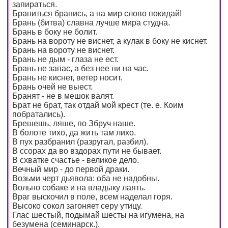
запираться.
Браниться бранись, а на мир слово покидай!
Брань (битва) славна лучше мира студна.
Брань в боку не болит.
Брань на вороту не виснет, а кулак в боку не киснет.
Брань на вороту не виснет.
Брань не дым - глаза не ест.
Брань не запас, а без нее ни на час.
Брань не киснет, ветер носит.
Брань очей не выест.
Бранят - не в мешок валят.
Брат не брат, так отдай мой крест (те. е. Коим
побратались).
Брешешь, ляше, по Збруч наше.
В болоте тихо, да жить там лихо.
В пух разбранил (разругал, разбил).
В ссорах да во вздорах пути не бывает.
В схватке счастье - великое дело.
Вечный мир - до первой драки.
Возьми черт дьявола: оба не надобны.
Вольно собаке и на владыку лаять.
Враг выскочил в поле, всем наделал горя.
Высоко сокол загоняет серу утицу.
Глас шестый, подымай шесты на игумена, на
безумена (семинарск.).