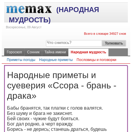
(НАРОДНАЯ
МУДРОСТЬ)
Воскресенье, 09 Август
Всего в словаре 34927 снов
Гороскоп
Сонник
Тайна имени
Народная мудрость
Приметы погоды
Народные приметы
Пословицы и поговорки
Народные приметы и
суеверия «Ссора - брань -
драка»
Бабы бранятся, так платки с голов валятся.
Без шуму и брага не закиснет.
Бей своих - чужие будут бояться.
Бог дал родню, а черт вражду.
Борись - не дерись; станешь драться, будешь