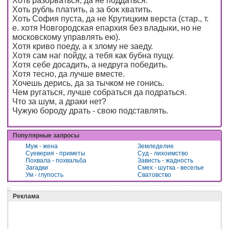
Хоть разорваться, да не поддаться.
Хоть рубль платить, а за бок хватить.
Хоть София пуста, да не Крутицким верста (стар., т.
е. хотя Новгородская епархия без владыки, но не
московскому управлять ею).
Хотя криво поеду, а к злому не заеду.
Хотя сам наг пойду, а тебя как бубна пущу.
Хотя себе досадить, а недруга победить.
Хотя тесно, да лучше вместе.
Хочешь дерись, да за тычком не гонись.
Чем ругаться, лучше собраться да подраться.
Что за шум, а драки нет?
Чужую бороду драть - свою подставлять.
Популярные запросы
Муж - жена
Земледелие
Суеверия - приметы
Суд - лихоимство
Похвала - похвальба
Зависть - жадность
Загадки
Смех - шутка - веселье
Ум - глупость
Сватовство
Реклама