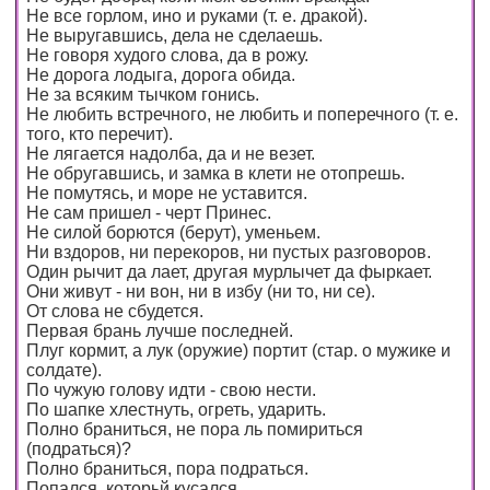
Не все горлом, ино и руками (т. е. дракой).
Не выругавшись, дела не сделаешь.
Не говоря худого слова, да в рожу.
Не дорога лодыга, дорога обида.
Не за всяким тычком гонись.
Не любить встречного, не любить и поперечного (т. е.
того, кто перечит).
Не лягается надолба, да и не везет.
Не обругавшись, и замка в клети не отопрешь.
Не помутясь, и море не уставится.
Не сам пришел - черт Принес.
Не силой борются (берут), уменьем.
Ни вздоров, ни перекоров, ни пустых разговоров.
Один рычит да лает, другая мурлычет да фыркает.
Они живут - ни вон, ни в избу (ни то, ни се).
От слова не сбудется.
Первая брань лучше последней.
Плуг кормит, а лук (оружие) портит (стар. о мужике и
солдате).
По чужую голову идти - свою нести.
По шапке хлестнуть, огреть, ударить.
Полно браниться, не пора ль помириться
(подраться)?
Полно браниться, пора подраться.
Попался, которьй кусался.