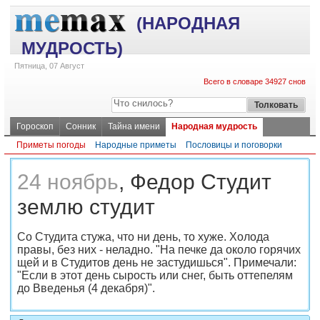
(НАРОДНАЯ
МУДРОСТЬ)
Пятница, 07 Август
Всего в словаре 34927 снов
Гороскоп
Сонник
Тайна имени
Народная мудрость
Приметы погоды
Народные приметы
Пословицы и поговорки
24 ноябрь
, Федор Студит
землю студит
Со Студита стужа, что ни день, то хуже. Холода
правы, без них - неладно. "На печке да около горячих
щей и в Студитов день не застудишься". Примечали:
"Если в этот день сырость или снег, быть оттепелям
до Введенья (4 декабря)".