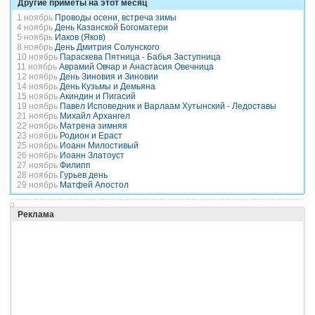
Другие приметы на этот месяц
1 ноябрь
Проводы осени, встреча зимы
4 ноябрь
День Казанской Богоматери
5 ноябрь
Иаков (Яков)
8 ноябрь
День Дмитрия Солунского
10 ноябрь
Параскева Пятница - Бабья Заступница
11 ноябрь
Аврамий Овчар и Анастасия Овечница
12 ноябрь
День Зиновия и Зиновии
14 ноябрь
День Кузьмы и Демьяна
15 ноябрь
Акиндин и Пигасий
19 ноябрь
Павел Исповедник и Варлаам Хутынский - Ледоставы
21 ноябрь
Михайл Архангел
22 ноябрь
Матрена зимняя
23 ноябрь
Родион и Ераст
25 ноябрь
Иоанн Милостивый
26 ноябрь
Иоанн Златоуст
27 ноябрь
Филипп
28 ноябрь
Гурьев день
29 ноябрь
Матфей Апостол
Реклама