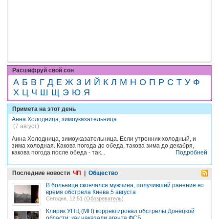
Расшифруй свой сон
А
Б
В
Г
Д
Е
Ж
З
И
Й
К
Л
М
Н
О
П
Р
С
Т
У
Ф
Х
Ц
Ч
Ш
Щ
Э
Ю
Я
Примета на этот день
Анна Холодница, зимоуказательница
(7 август)
Анна Холодница, зимоуказательница. Если утренник холодный, и
зима холодная. Какова погода до обеда, такова зима до декабря,
какова погода после обеда - так...
Подробней
Последние новости
ЧП
|
Общество
В больнице скончался мужчина, получивший ранение во
время обстрела Киева 5 августа
Сегодня, 12:51 (
Обозреватель
)
Клирик УПЦ (МП) корректировал обстрелы Донецкой
области: как наказали агента ФСБ