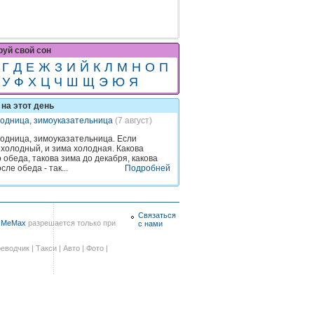
уй свой сон
Г
Д
Е
Ж
З
И
Й
К
Л
М
Н
О
П
У
Ф
Х
Ц
Ч
Ш
Щ
Э
Ю
Я
на этот день
одница, зимоуказательница
(7 август)
одница, зимоуказательница. Если
 холодный, и зима холодная. Какова
 обеда, такова зима до декабря, какова
сле обеда - так...
Подробней
Связаться
в
MeMax
разрешается только при
с нами
еводчик
|
Такси
|
Авто
|
Фото
|