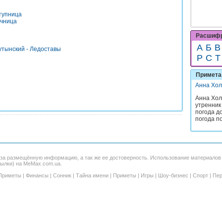
тупница
ечница
Расшифр
А
Б
В
утынский - Ледоставы
Р
С
Т
Примета 
Анна Хол
Анна Хол
утренник
погода до
погода по
 за размещённую информацию, а так же ее достоверность. Использование материало
сылки) на MeMax.com.ua.
Приметы
|
Финансы
|
Сонник
|
Тайна имени
|
Приметы
|
Игры
|
Шоу-бизнес
|
Спорт
|
Пер