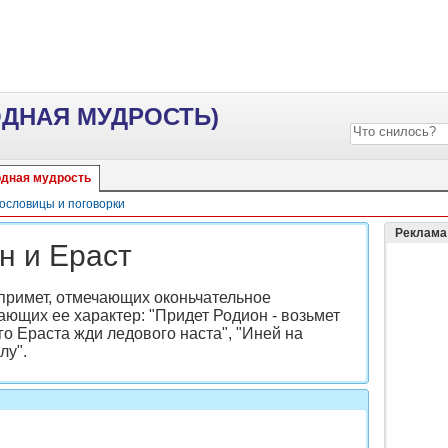
ОДНАЯ МУДРОСТЬ)
дная мудрость
ословицы и поговорки
Реклама
н и Ераст
 примет, отмечающих оконьчательное
ющих ее характер: "Придет Родион - возьмет
го Ераста жди ледового наста", "Иней на
лу".