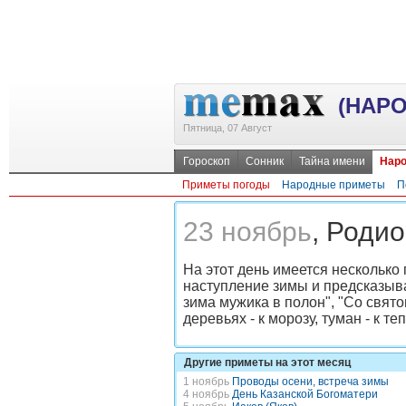
(НАР
Пятница, 07 Август
Гороскоп
Сонник
Тайна имени
Наро
Приметы погоды
Народные приметы
П
23 ноябрь
, Родио
На этот день имеется несколько
наступление зимы и предсказыва
зима мужика в полон", "Со свято
деревьях - к морозу, туман - к теп
Другие приметы на этот месяц
1 ноябрь
Проводы осени, встреча зимы
4 ноябрь
День Казанской Богоматери