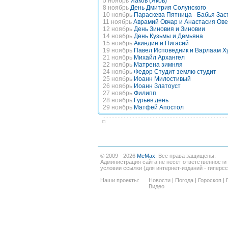
5 ноябрь
Иаков (Яков)
8 ноябрь
День Дмитрия Солунского
10 ноябрь
Параскева Пятница - Бабья Зас
11 ноябрь
Аврамий Овчар и Анастасия Ов
12 ноябрь
День Зиновия и Зиновии
14 ноябрь
День Кузьмы и Демьяна
15 ноябрь
Акиндин и Пигасий
19 ноябрь
Павел Исповедник и Варлаам Х
21 ноябрь
Михайл Архангел
22 ноябрь
Матрена зимняя
24 ноябрь
Федор Студит землю студит
25 ноябрь
Иоанн Милостивый
26 ноябрь
Иоанн Златоуст
27 ноябрь
Филипп
28 ноябрь
Гурьев день
29 ноябрь
Матфей Апостол
© 2009 - 2026
MeMax
. Все права защищены.
Администрация сайта не несёт ответственности
условии ссылки (для интернет-изданий - гиперс
Наши проекты:
Новости
|
Погода
|
Гороскоп
|
Видео