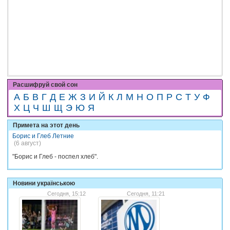
Расшифруй свой сон
А
Б
В
Г
Д
Е
Ж
З
И
Й
К
Л
М
Н
О
П
Р
С
Т
У
Ф
Х
Ц
Ч
Ш
Щ
Э
Ю
Я
Примета на этот день
Борис и Глеб Летние
(6 август)
"Борис и Глеб - поспел хлеб".
Новини українською
Сегодня, 15:12
Сегодня, 11:21