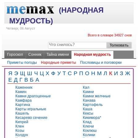
(НАРОДНАЯ
МУДРОСТЬ)
Четверг, 06 Август
Всего в словаре 34927 снов
Гороскоп
Сонник
Тайна имени
Народная мудрость
Приметы погоды
Народные приметы
Пословицы и поговорки
Я
Э
Щ
Ш
Ч
Ц
Х
Ф
У
Т
С
Р
П
О
Н
М
Л
К
И
З
Ж
Е
Д
Г
В
Б
А
Каженник
Кал
Камин
Камни
Камни драгоценные
Камни желчные
Камфара
Канава
Картина
Картофель
Карты игральные
Каша
Кашель
Кексы
Кесарево сечение
Кикимора*
Кипрей
Клад
Клен
Ключи
Козы
Коклюш
Колдун
Колики