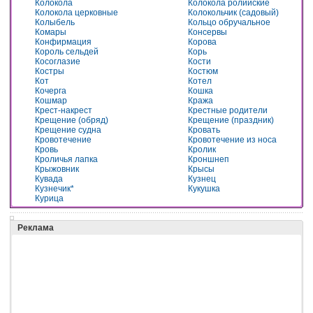
Колокола
Колокола ролийские
Колокола церковные
Колокольчик (садовый)
Колыбель
Кольцо обручальное
Комары
Консервы
Конфирмация
Корова
Король сельдей
Корь
Косоглазие
Кости
Костры
Костюм
Кот
Котел
Кочерга
Кошка
Кошмар
Кража
Крест-накрест
Крестные родители
Крещение (обряд)
Крещение (праздник)
Крещение судна
Кровать
Кровотечение
Кровотечение из носа
Кровь
Кролик
Кроличья лапка
Кроншнеп
Крыжовник
Крысы
Кувада
Кузнец
Кузнечик*
Кукушка
Курица
Реклама