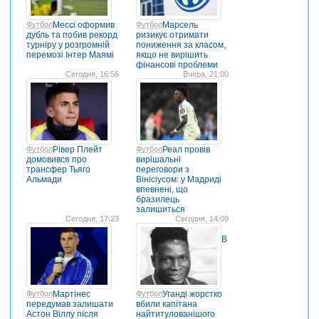
Футбол
Мессі оформив
Футбол
Марсель
дубль та побив рекорд
ризикує отримати
турніру у розгромній
пониження за класом,
перемозі Інтер Маямі
якщо не вирішить
фінансові проблеми
Сегодня, 16:56
Вчера, 21:00
Футбол
Рівер Плейт
Футбол
Реал провів
домовився про
вирішальні
трансфер Тьяго
переговори з
Альмади
Вінісіусом: у Мадриді
впевнені, що
бразилець
залишиться
Сегодня, 17:23
Сегодня, 14:09
В
Футбол
Мартінес
Футбол
Уганді жорстко
передумав залишати
вбили капітана
Астон Віллу після
найтитулованішого