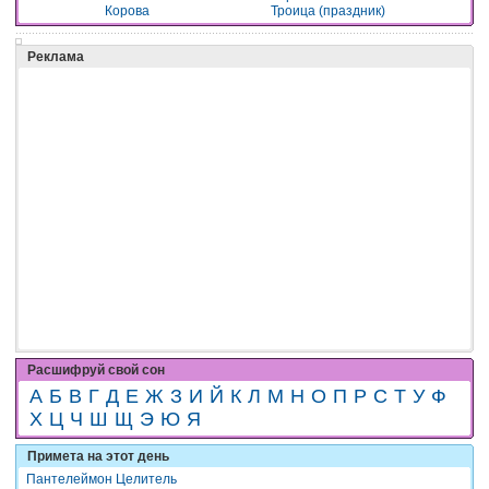
Корова
Троица (праздник)
Реклама
Расшифруй свой сон
А
Б
В
Г
Д
Е
Ж
З
И
Й
К
Л
М
Н
О
П
Р
С
Т
У
Ф
Х
Ц
Ч
Ш
Щ
Э
Ю
Я
Примета на этот день
Пантелеймон Целитель