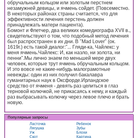
обручальным кольцом или золотым перстнем
незамужней девицы, и ячмень сойдет. (Повсеместно.
В некоторых районах cтраны считается, что для
эффективности лечения перстень должен
принадлежать матери пациента).
Бомонт и Флетчер, два великих комедиографа XVII в.,
свидетельствуют о том, что подобный метод лечения
был распространен в их дни. В "Mad Lover" (ок.
1619г.) есть такой диалог:"... Гляди-ка, Чайлекс: у
меня ячмень.Чайлекс: И, как назло, ни золота, ни
пенни".Мы лично знаем по меньшей мере двух
человек, которые трут ячмень обручальным кольцом.
И это вовсе не какие-нибудь малограмотные
невежды: один из них получил бакалавра
гуманитарных наук в Оксфорде.Ирландское
средство от ячменя - девять раз целиться в глаз
терновой колючкой, не прикасаясь к нему, и каждый
раз выбрасывать колючку через левое плечо и брать
новую.
Популярные запросы
Ласточка
Ребенок
Лягушка
Зубы
Уж
Блохи
Скот
Картина