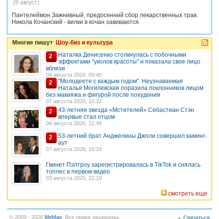
(9 август)
Пантелеймон Зажнивный, предосенний сбор лекарственных трав.
Никола Кочанский - вилки в кочан завиваются.
Многие пишут
Шоу-биз и культура
Наталка Денисенко столкнулась с побочными
2
эффектами "уколов красоты" и показала свое лицо
вблизи
04 августа 2026, 09:40
"Молодеете с каждым годом". Неузнаваемая
2
Наталья Могилевская поразила поклонников лицом
без макияжа и фигурой после похудения
07 августа 2026, 10:32
43-летняя звезда «Мстителей» Себастиан Стэн
2
впервые стал отцом
04 августа 2026, 22:49
53-летний брат Анджелины Джоли совершил каминг-
2
аут
07 августа 2026, 10:10
Гвинет Пэлтроу зарегистрировалась в TikTok и снялась
топлес в первом видео
03 августа 2026, 22:18
смотреть еще
© 2009 - 2026
MeMax
. Все права защищены.
Связаться