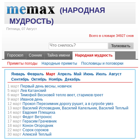
(НАРОДНАЯ
МУДРОСТЬ)
Пятница, 07 Август
Всего в словаре 34927 снов
Гороскоп
Сонник
Тайна имени
Народная мудрость
Приметы погоды
Народные приметы
Пословицы и поговорки
Январь
Февраль
Март
Апрель
Май
Июнь
Июль
Август
Сентябрь
Октябрь
Ноябрь
Декабрь
1 март
Первый день весны, новичок
5 март
Лев Катанский
6 март
Тимофей Весновей тепло веет, стариков греет
9 март
Иванов день
12 март
Прокоп Перезимник дорогу рушит, а в сугробе увяз
13 март
Василий Исповедник, Василий Капельник, Василий Теплый
14 март
Евдокия Плющиха
15 март
Федот Ветронос
17 март
Герасим Грачевник
18 март
Конон Огородник
22 март
Сорок сороков
30 март
Алексей Теплый