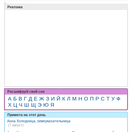
Реклама
Расшифруй свой сон
А
Б
В
Г
Д
Е
Ж
З
И
Й
К
Л
М
Н
О
П
Р
С
Т
У
Ф
Х
Ц
Ч
Ш
Щ
Э
Ю
Я
Примета на этот день
Анна Холодница, зимоуказательница
(7 август)