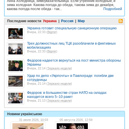
Анна Холодница, зимоуказательница. Если утренник холодный, и
зима холодная. Какова погода до обеда, такова зима до декабря,
какова погода после обеда - так...
Подробней
Последние новости
Украина
|
Россия
|
Мир
Украина готовит специальную санкционную операцию
Вчера, 22:33 (
Bigmir
)
Трех должностных лиц ТЦК разоблачили в фиктивных
мобилизациях
Вчера, 22:33 (
Bigmir
)
Федоров надеется вернуться на пост министра обороны
Украины
Вчера, 22:14 (
Зеркало недели
)
Удар по депо «Укрпочты» в Павлограде: погибли две
сотрудницы
Вчера, 21:14 (
Зеркало недели
)
Федоров: в большинстве стран НАТО на складах
находится всего 5–10 ракет
Вчера, 21:13 (
Зеркало недели
)
Новини українською
31 июля 2026, 10:03
05 августа 2026, 12:59