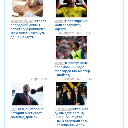
Фінанси і банки
Остался
Футбол
Ноєр вирішив,
последний день: 1
коли завершить
августа у украинцев с
кар'єру
Дією могут исчезнуть
05 августа 2026, 14:47
деньги с карты
Футбол
Ювентус веде
перемовини щодо
форварда Манчестер
Юнайтед
Вчера, 11:34
31 июля 2026, 13:43
Світ
На чьей стороне
Шоу-бізнес
Вокальная
истории выступает
дуэль двух легенд:
Дональд Трамп?
JAMALA и группа
СКАЙ взорвали сеть
неожиданным рок-