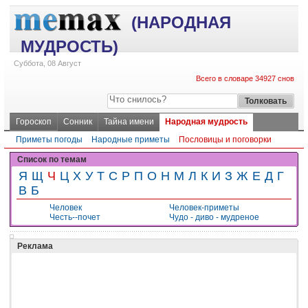
(НАРОДНАЯ
МУДРОСТЬ)
Суббота, 08 Август
Всего в словаре 34927 снов
Гороскоп
Сонник
Тайна имени
Народная мудрость
Приметы погоды
Народные приметы
Пословицы и поговорки
Список по темам
Я
Щ
Ч
Ц
Х
У
Т
С
Р
П
О
Н
М
Л
К
И
З
Ж
Е
Д
Г
В
Б
Человек
Человек-приметы
Честь--почет
Чудо - диво - мудреное
Реклама