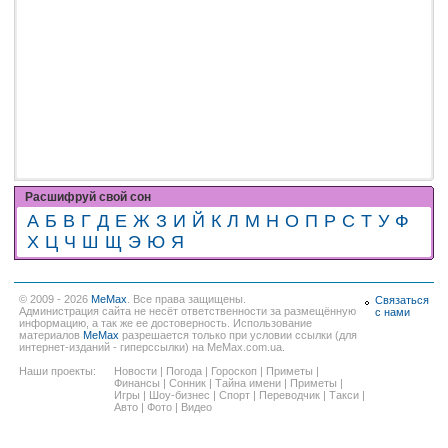
Расшифруй свой сон
А
Б
В
Г
Д
Е
Ж
З
И
Й
К
Л
М
Н
О
П
Р
С
Т
У
Ф
Х
Ц
Ч
Ш
Щ
Э
Ю
Я
© 2009 - 2026
MeMax
. Все права защищены.
Связаться
Администрация сайта не несёт ответственности за размещённую
с нами
информацию, а так же ее достоверность. Использование
материалов
MeMax
разрешается только при условии ссылки (для
интернет-изданий - гиперссылки) на MeMax.com.ua.
Наши проекты:
Новости
|
Погода
|
Гороскоп
|
Приметы
|
Финансы
|
Сонник
|
Тайна имени
|
Приметы
|
Игры
|
Шоу-бизнес
|
Спорт
|
Переводчик
|
Такси
|
Авто
|
Фото
|
Видео