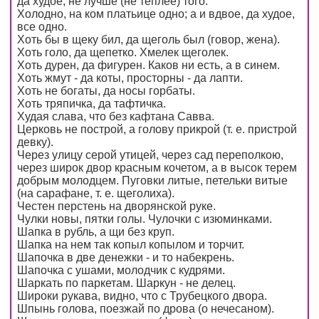
да худое, не лучше (не теплее) того.
Холодно, на ком платьице одно; а и вдвое, да худое,
все одно.
Хоть бы в щеку бил, да щеголь был (говор, жена).
Хоть голо, да щепетко. Хмелек щеголек.
Хоть дурен, да фигурен. Каков ни есть, а в синем.
Хоть жмут - да коты, просторны - да лапти.
Хоть не богаты, да носы горбаты.
Хоть тряпичка, да тафтичка.
Худая слава, что без кафтана Савва.
Церковь не построй, а голову прикрой (т. е. пристрой
девку).
Через улицу серой утицей, через сад переполкою,
через широк двор красным кочетом, а в высок терем
добрым молодцем. Пуговки литые, петельки витые
(на сарафане, т. е. щеголиха).
Честен перстень на дворянской руке.
Чулки новы, пятки голы. Чулочки с изюминками.
Шапка в рубль, а щи без круп.
Шапка на нем так копыл копылом и торчит.
Шапочка в две денежки - и то набекрень.
Шапочка с ушами, молодчик с кудрями.
Шаркать по паркетам. Шаркун - не делец.
Широки рукава, видно, что с Трубецкого двора.
Шпынь голова, поезжай по дрова (о нечесаном).