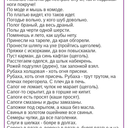
ноги покруче!
По моде и мышь в комоде.
По платью видят, кто таков идет.
Погодье вольно, у кого шуб довольно.
Полог браный, да весь драный.
Полы да черти одной шерсти.
Помянешь и лето, как шубы нету.
Принесли на тареле, да края обгорели.
Пронести шляпу на ухе (пройтись щеголем).
Пряжки с искорками, да вон повыскакали.
Пуст карман, да синь кафтан (щеголь).
Расстегаем оделся, да шлык набекрень.
Рожей подгулял (дурен), так запонкой взял.
Рубаха холщовая - хоть огня присеки.
Рубаха, хоть огня присечь. Рубаха - трут трутом, на
плечах перегорела. С плеч да в печь.
Сапог не ломает, чулок не марает (щеголь).
Сапог-то скрыпит, да в горшке не кипит.
Сапоги есть просят (каши просят).
Сапоги смазаны и дыры замазаны.
Сапожки под скрыпом, а каша без масла.
Свинья в золотом ошейнике все свинья.
Семеры чулки, да все паголенки.
Слуги в шелках - бояре в долгах.
Сорока в платье, ворона в платье, будет платье и на