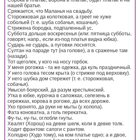
нашей братье.
Сряжается, что Маланья на свадьбу.
Сторожковая да колотковая, а греет не хуже
собольей (т. е. шуба собачья, кошачья).
Стрижена бородка, подпаленный ус.
Суббота дольше воскресенья (или: пятница субботы,
говорят, напр., если из-под платья видна юбка).
Сударь не сударь, а пуговки лоснятся.
Султан на параде тут (на голове), а в сраженье там
(назади).
Тот щеголек, у кого на носу горбок.
У меня рогожка - та же одежка, да куль праздничный.
У него голова тесом крыта (о стрижке под верховку).
У него шубка дом стережет (т. е. сторожковая,
собачья).
Умысел боярский, да разум крестьянский.
Утка в юбке, курочка в сапожках, селезень в
сережках, корова в рогоже, да всех дороже.
Ухо пронято, да руки не мыты (у холопа).
Фата коноватна, а голь перекатна.
Фу-ты, ну-ты, оглобли гнуты.
Хвалят (Хорош) на девке шелк, коли в девке толк.
Ходит франтом: сапоги с рантом.
Холодно (Худо тому), на ком платье одно; а и двое,