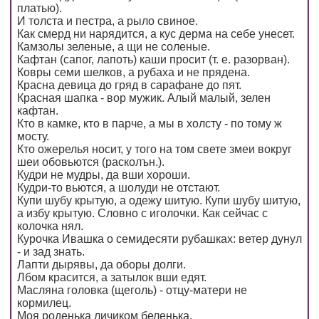
платью).
И толста и пестра, а рыло свиное.
Как смерд ни нарядится, а кус дерма на себе унесет.
Камзолы зеленые, а щи не соленые.
Кафтан (сапог, лапоть) каши просит (т. е. разорван).
Ковры семи шелков, а рубаха и не прядена.
Красна девица до гряд в сарафане до пят.
Красная шапка - вор мужик. Алый малый, зелен
кафтан.
Кто в камке, кто в парче, а мы в холсту - по тому ж
мосту.
Кто ожерелья носит, у того на том свете змеи вокруг
шеи обовьются (расколън.).
Кудри не мудры, да вши хороши.
Кудри-то вьются, а шолуди не отстают.
Купи шубу крытую, а одежу шитую. Купи шубу шитую,
а избу крытую. Словно с иголочки. Как сейчас с
колочка нял.
Курочка Ивашка о семидесяти рубашках: ветер дунул
- и зад знать.
Лапти дырявы, да оборы долги.
Лбом красится, а затылок вши едят.
Масляна головка (щеголь) - отцу-матери не
кормилец.
Моя роденька личиком беленька.