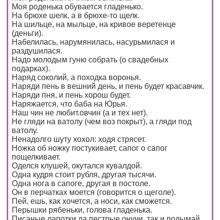
Моя роденька обувается гладенько.
На брюхе шелк, а в брюхе-то щелк.
На шильце, на мыльце, на кривое веретенце
(деньги).
Набелилась, нарумянилась, насурьмилася и
раздушилася.
Надо молодым гуню собрать (о свадебных
подарках).
Наряд соколий, а походка воронья.
Наряди пень в вешний день, и пень будет красавчик.
Наряди пня, и пень хорош будет.
Наряжается, что баба на Юрья.
Наш чин не любит.овчин (а и тех нет).
Не гляди на ватолу (чем воз покрыт), а гляди под
ватолу.
Ненадолго шуту хохол: ходя стрясет.
Ножка об ножку постукивает, сапог о сапог
пощелкивает.
Оделся клушей, окутался кувалдой.
Одна кудря стоит рубля, другая тысячи.
Одна нога в сапоге, другая в постоле.
Он в перчатках моется (говорится о щеголе).
Пей, ешь, как хочется, а носи, как сможется.
Перышки рябеньки, голова гладенька.
Писаные лапотки да пестрые онучи, так и подымай