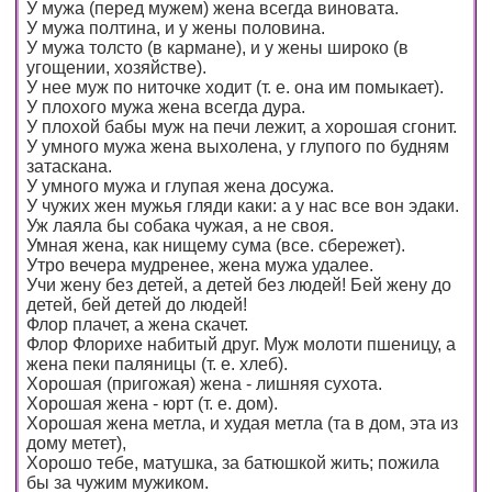
У мужа (перед мужем) жена всегда виновата.
У мужа полтина, и у жены половина.
У мужа толсто (в кармане), и у жены широко (в
угощении, хозяйстве).
У нее муж по ниточке ходит (т. е. она им помыкает).
У плохого мужа жена всегда дура.
У плохой бабы муж на печи лежит, а хорошая сгонит.
У умного мужа жена выхолена, у глупого по будням
затаскана.
У умного мужа и глупая жена досужа.
У чужих жен мужья гляди каки: а у нас все вон эдаки.
Уж лаяла бы собака чужая, а не своя.
Умная жена, как нищему сума (все. сбережет).
Утро вечера мудренее, жена мужа удалее.
Учи жену без детей, а детей без людей! Бей жену до
детей, бей детей до людей!
Флор плачет, а жена скачет.
Флор Флорихе набитый друг. Муж молоти пшеницу, а
жена пеки паляницы (т. е. хлеб).
Хорошая (пригожая) жена - лишняя сухота.
Хорошая жена - юрт (т. е. дом).
Хорошая жена метла, и худая метла (та в дом, эта из
дому метет),
Хорошо тебе, матушка, за батюшкой жить; пожила
бы за чужим мужиком.