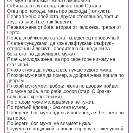
От, мужа поволька - жена самоволька.
Отбилась от рук жена, так что твой Сатана.
Отец про походы, мать про расходы (толкуют).
Первая жена опойчата, другая стеклянная, третья
хрустальная (т. е. так береги).
Первая жена от бога, вторая от человека, третья от
черта.
Перед злой женою сатана - младенец непорочный.
Платье сундуками, да кожа лафтуками (лафтук -
оторванный лоскут. Говорится о вышедшей за
богатого, но драчливого мужа)
Плачь, молода жена, да про свое горе никому не
сказывай.
Плохо стужа да нужа, а все лучше худого мужа.
Плохой муж взял да помер, а добрая жена пошла по
дворам.
Плохой муж умрет, добрая жена по дворам пойдет.
По муже раба, а по рабе .холоп (стар. О браках
вольных с крепостными).
По старом муже молода жена не тужит.
По третьей вдовец - без огня кузнец.
Побереги, бог, мужа вдоль и поперек, а я без него ни
за порог.
Побереги, бог, мужа, не возьмет нужа.
Подумаю с подушкой, а после спрошусь с женушкой.