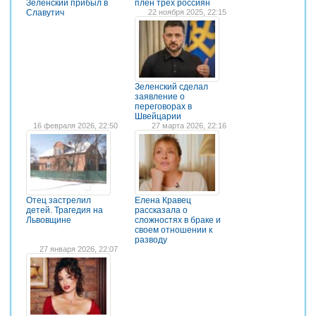
Зеленский прибыл в
плен трех россиян
Славутич
22 ноября 2025, 22:15
Зеленский сделал
заявление о
переговорах в
Швейцарии
16 февраля 2026, 22:50
27 марта 2026, 22:16
Отец застрелил
Елена Кравец
детей. Трагедия на
рассказала о
Львовщине
сложностях в браке и
своем отношении к
разводу
27 января 2026, 22:07