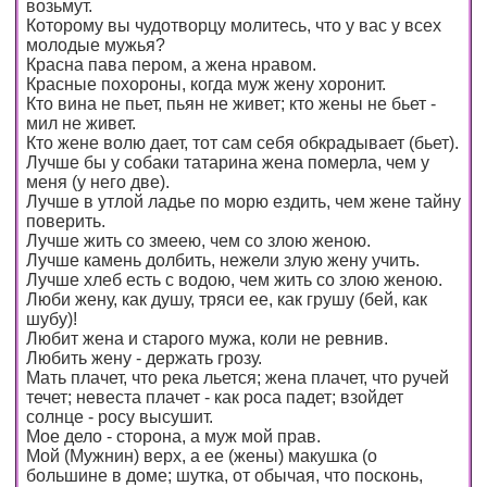
возьмут.
Которому вы чудотворцу молитесь, что у вас у всех
молодые мужья?
Красна пава пером, а жена нравом.
Красные похороны, когда муж жену хоронит.
Кто вина не пьет, пьян не живет; кто жены не бьет -
мил не живет.
Кто жене волю дает, тот сам себя обкрадывает (бьет).
Лучше бы у собаки татарина жена померла, чем у
меня (у него две).
Лучше в утлой ладье по морю ездить, чем жене тайну
поверить.
Лучше жить со змеею, чем со злою женою.
Лучше камень долбить, нежели злую жену учить.
Лучше хлеб есть с водою, чем жить со злою женою.
Люби жену, как душу, тряси ее, как грушу (бей, как
шубу)!
Любит жена и старого мужа, коли не ревнив.
Любить жену - держать грозу.
Мать плачет, что река льется; жена плачет, что ручей
течет; невеста плачет - как роса падет; взойдет
солнце - росу высушит.
Мое дело - сторона, а муж мой прав.
Мой (Мужнин) верх, а ее (жены) макушка (о
большине в доме; шутка, от обычая, что посконь,