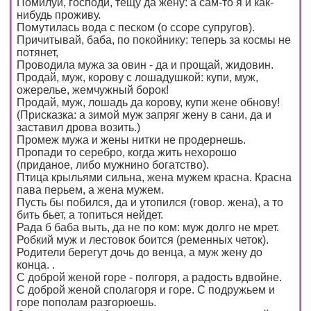
Помилуй, господи, тещу да жену: а сам-то я и как-
нибудь проживу.
Помутилась вода с песком (о ссоре супругов).
Причитывай, баба, по покойнику: теперь за космы не
потянет,
Проводила мужа за овин - да и прощай, жидовин.
Продай, муж, корову с лошадушкой: купи, муж,
ожерелье, жемчужный борок!
Продай, муж, лошадь да корову, купи жене обнову!
(Присказка: а зимой муж запряг жену в сани, да и
заставил дрова возить.)
Промеж мужа и жены нитки не продернешь.
Пропади то серебро, когда жить нехорошо
(приданое, либо мужнино богатство).
Птица крыльями сильна, жена мужем красна. Красна
пава перьем, а жена мужем.
Пусть бы побился, да и утопился (говор. жена), а то
бить бьет, а топиться нейдет.
Рада б баба выть, да не по ком: муж долго не мрет.
Робкий муж и лестовок боится (ременных четок).
Родители берегут дочь до венца, а муж жену до
конца. .
С доброй женой горе - полгоря, а радость вдвойне.
С доброй женой сполагоря и горе. С подружьем и
горе пополам разгорюешь.