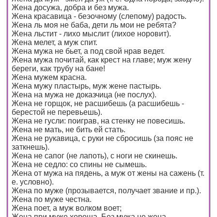
Жена досужа, добра и без мужа.
Жена красавица - беэочному (слепому) радость.
Жена ль моя не баба, дети ль мои не ребята?
Жена льстит - лихо мыслит (лихое норовит).
Жена мелет, а муж спит.
Жена мужа не бьет, а под свой нрав ведет.
Жена мужа почитай, как крест на главе; муж жену
береги, как трубу на бане!
Жена мужем красна.
Жена мужу пластырь, муж жене пастырь.
Жена на мужа не доказчица (не послух).
Жена не горщок, не расшибешь (а расшибешь -
берестой не перевьешь).
Жена не гусли: поиграв, на стенку не повесишь.
Жена не мать, не бить ей стать.
Жена не рукавица, с руки не сбросишь (за пояс не
заткнешь).
Жена не сапог (не лапоть), с ноги не скинешь.
Жена не седло: со спины не сымешь.
Жена от мужа на пядень, а муж от жены на сажень (т.
е. условно).
Жена по муже (прозывается, получает звание и пр.).
Жена по муже честна.
Жена поет, а муж волком воет;
Жена при муже хороша. Без мужа не жена.