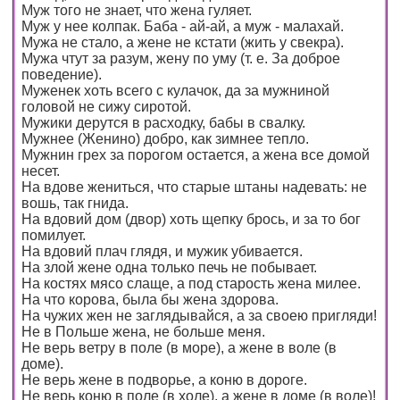
Муж того не знает, что жена гуляет.
Муж у нее колпак. Баба - ай-ай, а муж - малахай.
Мужа не стало, а жене не кстати (жить у свекра).
Мужа чтут за разум, жену по уму (т. е. За доброе
поведение).
Муженек хоть всего с кулачок, да за мужниной
головой не сижу сиротой.
Мужики дерутся в расходку, бабы в свалку.
Мужнее (Женино) добро, как зимнее тепло.
Мужнин грех за порогом остается, а жена все домой
несет.
На вдове жениться, что старые штаны надевать: не
вошь, так гнида.
На вдовий дом (двор) хоть щепку брось, и за то бог
помилует.
На вдовий плач глядя, и мужик убивается.
На злой жене одна только печь не побывает.
На костях мясо слаще, а под старость жена милее.
На что корова, была бы жена здорова.
На чужих жен не заглядывайся, а за своею пригляди!
Не в Польше жена, не больше меня.
Не верь ветру в поле (в море), а жене в воле (в
доме).
Не верь жене в подворье, а коню в дороге.
Не верь коню в поле (в холе), а жене в доме (в воле)!