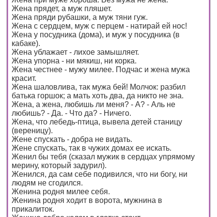
Жена прядет, а муж пляшет.
Жена пряди рубашки, а муж тяни гуж.
Жена с сердцем, муж с перцем - натирай ей нос!
Жена у посудника (дома), и муж у посудника (в
кабаке).
Жена ублажает - лихое замышляет.
Жена упорна - ни мякиш, ни корка.
Жена честнее - мужу милее. Подчас и жена мужа
красит.
Жена шаловлива, так мужа бей! Молчок: разбил
батька горшок; а мать хоть два, да никто не зна.
Жена, а жена, любишь ли меня? - А? - Аль не
любишь? - Да. - Что да? - Ничего.
Жена, что лебедь-птица, вывела детей станицу
(вереницу).
Жене спускать - добра не видать.
Жене спускать, так в чужих домах ее искать.
Женил бы тебя (сказал мужик в сердцах упрямому
мерину, который задурил).
Женился, да сам себе подивился, что ни богу, ни
людям не сгодился.
Женина родня милее себя.
Женина родня ходит в ворота, мужнина в
прикалиток.