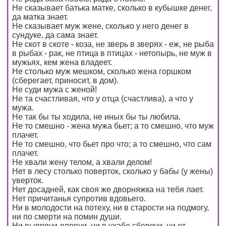
Не сказывает батька матке, сколько в кубышке денег,
да матка знает.
Не сказывает муж жене, сколько у него денег в
сундуке, да сама знает.
Не скот в скоте - коза, не зверь в зверях - еж, не рыба
в рыбах - рак, не птица в птицах - нетопырь, не муж в
мужьях, кем жена владеет.
Не столько муж мешком, сколько жена горшком
(сберегает, приносит, в дом).
Не суди мужа с женой!
Не та счастливая, что у отца (счастлива), а что у
мужа.
Не так бы ты ходила, не иных бы ты любила.
Не то смешно - жена мужа бьет; а то смешно, что муж
плачет.
Не то смешно, что бьет про что; а то смешно, что сам
плачет.
Не хвали жену телом, а хвали делом!
Нет в лесу столько поверток, сколько у бабы (у жены)
уверток.
Нет досадней, как своя же дворняжка на тебя лает.
Нет причитанья супротив вдовьего.
Ни в молодости на потеху, ни в старости на подмогу,
ни по смерти на помин души.
Ни выпрячи-впрячи, ни в ухабе сберечи, ни от