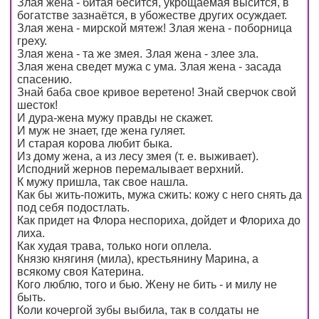
Злая жена - битая бесится, укрощаемая высится, в
богатстве зазнаётся, в убожестве других осуждает.
Злая жена - мирской мятеж! Злая жена - поборница
греху.
Злая жена - та же змея. Злая жена - злее зла.
Злая жена сведет мужа с ума. Злая жена - засада
спасению.
Знай баба свое кривое веретено! Знай сверчок свой
шесток!
И дура-жена мужу правды не скажет.
И муж не знает, где жена гуляет.
И старая корова любит быка.
Из дому жена, а из лесу змея (т. е. выживает).
Исподний жернов перемалывает верхний.
К мужу пришла, так свое нашла.
Как бы жить-пожить, мужа сжить: кожу с него снять да
под себя подостлать.
Как придет на Флора неспориха, дойдет и Флориха до
лиха.
Как худая трава, только ноги оплела.
Князю княгиня (мила), крестьянину Марина, а
всякому своя Катерина.
Кого люблю, того и бью. Жену не бить - и милу не
быть.
Коли кочергой зубы выбила, так в солдаты не