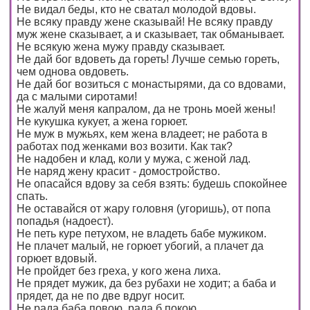
Не видал беды, кто не сватал молодой вдовы.
Не всяку правду жене сказывай! Не всяку правду
муж жене сказывает, а и сказывает, так обманывает.
Не всякую жена мужу правду сказывает.
Не дай бог вдоветь да гореть! Лучше семью гореть,
чем однова овдоветь.
Не дай бог возиться с монастырями, да со вдовами,
да с малыми сиротами!
Не жалуй меня капралом, да не тронь моей жены!
Не кукушка кукует, а жена горюет.
Не муж в мужьях, кем жена владеет; не работа в
работах под женками воз возити. Как так?
Не надобен и клад, коли у мужа, с женой лад.
Не наряд жену красит - домостройство.
Не опасайся вдову за себя взять: будешь спокойнее
спать.
Не оставайся от жару головня (угоришь), от попа
попадья (надоест).
Не петь куре петухом, не владеть бабе мужиком.
Не плачет малый, не горюет убогий, а плачет да
горюет вдовый.
Не пройдет без греха, у кого жена лиха.
Не прядет мужик, да без рубахи не ходит; а баба и
прядет, да не по две вдруг носит.
Не рада баба повою, рада б покою.