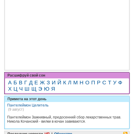
Расшифруй свой сон
А
Б
В
Г
Д
Е
Ж
З
И
Й
К
Л
М
Н
О
П
Р
С
Т
У
Ф
Х
Ц
Ч
Ш
Щ
Э
Ю
Я
Примета на этот день
Пантелеймон Целитель
(9 август)
Пантелеймон Зажнивный, предосенний сбор лекарственных трав.
Никола Кочанский - вилки в кочан завиваются.
Последние новости
ЧП
|
Общество