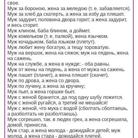
свое.
Муж за бороною, жена за меледою (т. е. забавляется).
Муж за хлеб да скатерть, а жена за избу да пляшет.
Муж задурит, половина двора горит; а жена задурит,
и весь сгорит.
Муж клином, баба блином, а доймет.
Муж комельком (т. е. палкой), жена язычком.
Муж кочадыком, баба языком (плетут).
Муж любит жену богатую, а тещу тороватую.
Муж на вершок, жена на сяжок; муж на пядень, жена
на сажень.
Муж на службе, а жена в нужде; - оба равны.
Муж от жены на пядень, а жена от мужа на сажень.
Муж пашет (плачет), а жена пляшет (скачет).
Муж по дрова, а жена со двора.
Муж по лучину, а жена за кручину;
Муж пьет, а жена горшки бьет.
Муж с женой бранится, да под одну шубу ложится.
Муж с женой ругайся, а третий не мешайся!
Муж с женой, что мука с водой (сболтать сболтаешь,
а разболтать не разболтаешь).
Муж согрешил, так. в людях грех, а жена согрешила,
домой, принесла.
Муж стар, а жена молода - дожидайся детей; муж
молод, а жена стара - дожидайся плетей.