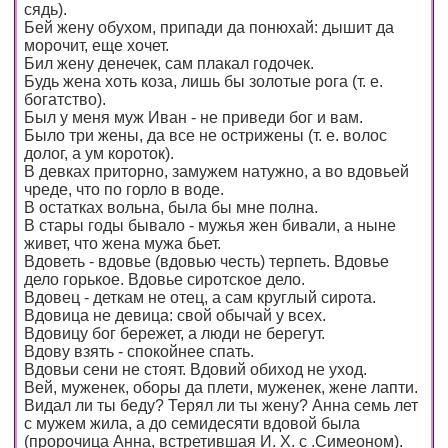
сядь).
Бей жену обухом, припади да понюхай: дышит да
морочит, еще хочет.
Бил жену денечек, сам плакал годочек.
Будь жена хоть коза, лишь бы золотые рога (т. е.
богатство).
Был у меня муж Иван - не приведи бог и вам.
Было три жены, да все не острижены (т. е. волос
долог, а ум короток).
В девках приторно, замужем натужно, а во вдовьей
чреде, что по горло в воде.
В остатках вольна, была бы мне полна.
В стары годы бывало - мужья жен бивали, а ныне
живет, что жена мужа бьет.
Вдоветь - вдовье (вдовью честь) терпеть. Вдовье
дело горькое. Вдовье сиротское дело.
Вдовец - деткам не отец, а сам круглый сирота.
Вдовица не девица: свой обычай у всех.
Вдовицу бог бережет, а люди не берегут.
Вдову взять - спокойнее спать.
Вдовьи сени не стоят. Вдовий обиход не уход.
Вей, муженек, оборы да плети, муженек, жене лапти.
Видал ли ты беду? Терял ли ты жену? Анна семь лет
с мужем жила, а до семидесяти вдовой была
(пророчица Анна, встретившая И. X. с .Симеоном).