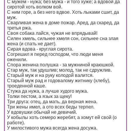
С мужем - нужа; без мужа - и того хуже; а вдовой да
сиротой хоть волком вой.
С ним горе, а без него вдвое. Хоть лыками сшит, да
муж.
Сварливая жена в доме пожар. Аред, да скаред, да
третья ржа.
Своя собака лайся, чужая не впрядывай!
Силен хмель, сильнее хмеля сон, сильнее сна злая
жена (и спать не дает).
Сирая вдова - круглая сирота.
Согрешил я перед господом, что люди меня
оженили.
Спора женина полушка - за мужниной краюшкой.
Стар муж, так удушлив; молод, так не сдружлив.
Старый муж и на руку колодой валится.
Старый муж рад и годовалому житнику (хлебу),
троеденной каше.
Стужа да нужа, а лучше худого мужа.
Толки пестом, а язык за щеку!
Три друга: отец, да мать, да верная жена.
Три жены имел, а ото всех беды терпел.
У вдовушки обычай не девичий.
У кобылы хоть семеро жеребят, а хомут ей свой (о
работе).
У милостивого мужа всегда жена досужа.