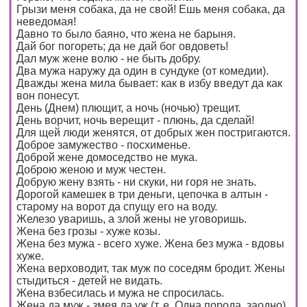
Грызи меня собака, да не свой! Ешь меня собака, да
неведомая!
Давно то было баяно, что жена не барыня.
Дай бог погореть; да не дай бог овдоветь!
Дал муж жене волю - не быть добру.
Два мужа наружу да один в сундуке (от комедии).
Дважды жена мила бывает: как в избу введут да как
вон понесут.
День (Днем) плющит, а ночь (ночью) трещит.
День ворчит, ночь верещит - плюнь, да сделай!
Для щей люди женятся, от добрых жен постригаются.
Доброе замужество - посхименье.
Доброй жене домоседство не мука.
Доброю женою и муж честен.
Добрую жену взять - ни скуки, ни горя не знать.
Дорогой камешек в три деньги, цепочка в алтын -
старому на ворот да спущу его на воду.
Железо уваришь, а злой жены не уговоришь.
Жена без грозы - хуже козы.
Жена без мужа - всего хуже. Жена без мужа - вдовы
хуже.
Жена верховодит, так муж по соседям бродит. Жены
стыдиться - детей не видать.
Жена взбесилась и мужа не спросилась.
Жена да муж - змея да уж (т. е. Одна порода, заодно).