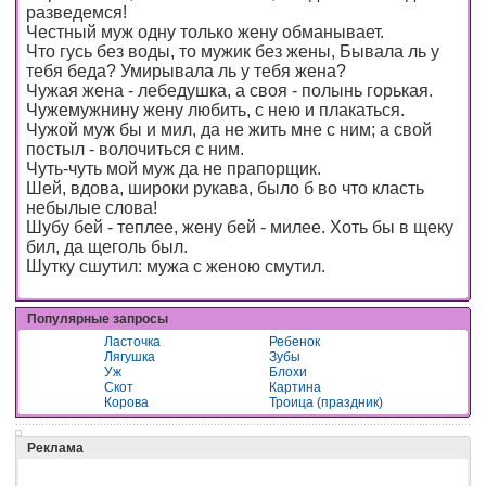
разведемся!
Честный муж одну только жену обманывает.
Что гусь без воды, то мужик без жены, Бывала ль у
тебя беда? Умирывала ль у тебя жена?
Чужая жена - лебедушка, а своя - полынь горькая.
Чужемужнину жену любить, с нею и плакаться.
Чужой муж бы и мил, да не жить мне с ним; а свой
постыл - волочиться с ним.
Чуть-чуть мой муж да не прапорщик.
Шей, вдова, широки рукава, было б во что класть
небылые слова!
Шубу бей - теплее, жену бей - милее. Хоть бы в щеку
бил, да щеголь был.
Шутку сшутил: мужа с женою смутил.
Популярные запросы
Ласточка
Ребенок
Лягушка
Зубы
Уж
Блохи
Скот
Картина
Корова
Троица (праздник)
Реклама