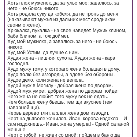
Хоть плох муженек, да затулье мое; завалюсь. за
него - не боюсь никого.
Хоть родила суку да кобеля, да не тронь до меня
(наказывают мужья из дальних мест сродникам
своим о жене).
Хрюкалка, пукалка - на свое наведет. Мужик клином,
баба блином, а тож доймет.
Худ мой мужилка, а завалюсь за него - не боюсь
никого.
Худ мой Устим, да лучше с ним.
Худая жена - лишняя сухота. Худая жена - кара
господня.
Худо мужу тому, у котораго жена большая в дому.
Худо полю без изгороды, а вдове без обороны.
Худое дело, коли жена не велела.
Худой муж в Могилу - добрая жена по дворам.
Худой муж умрет, добрая жена по дворам пойдет.
Чего жена не любит, того мужу век не едать.
Чем больше жену бьешь, тем щи вкуснее (тем
наварней щи).
Червь дерево тлит, а злая жена дом изводит.
Черт на дьяволе женился. Иван, корова издохла! - И
сам издохнешь.- Иван, жена умерла! - Одной сатаной
меньше!
Черт с тобой, не живи со мной; пойдем в баню да