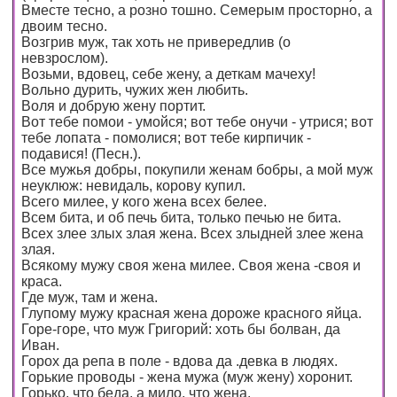
Вместе тесно, а розно тошно. Семерым просторно, а
двоим тесно.
Возгрив муж, так хоть не привередлив (о
невзрослом).
Возьми, вдовец, себе жену, а деткам мачеху!
Вольно дурить, чужих жен любить.
Воля и добрую жену портит.
Вот тебе помои - умойся; вот тебе онучи - утрися; вот
тебе лопата - помолися; вот тебе кирпичик -
подавися! (Песн.).
Все мужья добры, покупили женам бобры, а мой муж
неуклюж: невидаль, корову купил.
Всего милее, у кого жена всех белее.
Всем бита, и об печь бита, только печью не бита.
Всех злее злых злая жена. Всех злыдней злее жена
злая.
Всякому мужу своя жена милее. Своя жена -своя и
краса.
Где муж, там и жена.
Глупому мужу красная жена дороже красного яйца.
Горе-горе, что муж Григорий: хоть бы болван, да
Иван.
Горох да репа в поле - вдова да .девка в людях.
Горькие проводы - жена мужа (муж жену) хоронит.
Горько, что беда, а мило, что жена.