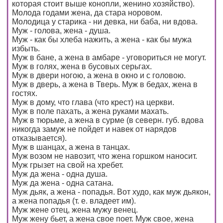
которая стоит выше конопли, женино хозяйство).
Молода годами жена, да стара норовом.
Молодица у старика - ни девка, ни баба, ни вдова.
Муж - голова, жена - душа.
Муж - как бы хлеба нажить, а жена - как бы мужа
избыть.
Муж в бане, а жена в амбаре - уговориться не могут.
Муж в голях, жена в бусовых серьгах.
Муж в двери ногою, а жена в окно и с головою.
Муж в дверь, а жена в Тверь. Муж в бедах, жена в
гостях.
Муж в дому, что глава (что крест) на церкви.
Муж в поле пахать, а жена руками махать.
Муж в тюрьме, а жена в сурме (в северн. губ. вдова
никогда замуж не пойдет и навек от нарядов
отказывается).
Муж в шанцах, а жена в танцах.
Муж возом не навозит, что жена горшком наносит.
Муж грызет на свой на хребет.
Муж да жена - одна душа.
Муж да жена - одна сатана.
Муж дьяк, а жена - попадья. Вот худо, как муж дьякон,
а жена попадья (т. е. владеет им).
Муж жене отец, жена мужу венец.
Муж жену бьет, а жена свое поет. Муж свое, жена