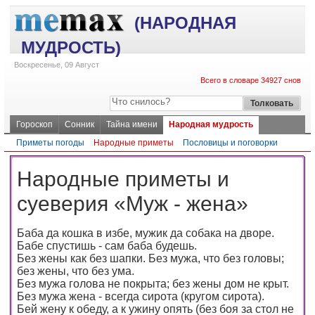
(НАРОДНАЯ
МУДРОСТЬ)
Воскресенье, 09 Август
Всего в словаре 34927 снов
Гороскоп
Сонник
Тайна имени
Народная мудрость
Приметы погоды
Народные приметы
Пословицы и поговорки
Народные приметы и
суеверия «Муж - жена»
Баба да кошка в избе, мужик да собака на дворе.
Бабе спустишь - сам баба будешь.
Без жены как без шапки. Без мужа, что без головы;
без жены, что без ума.
Без мужа голова не покрыта; без жены дом не крыт.
Без мужа жена - всегда сирота (кругом сирота).
Бей жену к обеду, а к ужину опять (без боя за стол не