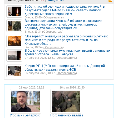
Заботилась об учениках и поддерживала учителей: в
результате удара РФ по Киевской области погибли
директор киевского лицея, её м
Вчера, 13:40 (
Обозреватель
)
Во время оккупации Киевской области расстреляли
шестерых мирных жителей: суд вынес приговор
одиннадцати военнослужащим РФ.
Вчера, 11:34 (
Обозреватель
)
"Всё горело": очевидица рассказала о гибели 3-летнего
мальчика и его родных в результате атаки РФ на
Киевскую область.
Вчера, 10:24 (
Обозреватель
)
В больнице скончался мужчина, получивший ранение во
время обстрела Киева 5 августа
07 августа 2026, 12:51 (
Обозреватель
)
Клирик УПЦ (МП) корректировал обстрелы Донецкой
области: как наказали агента ФСБ
06 августа 2026, 18:47 (
Обозреватель
)
21 мая 2026, 22:12
16 мая 2026, 22:30
Угроза из Беларуси:
Пограничники взяли в