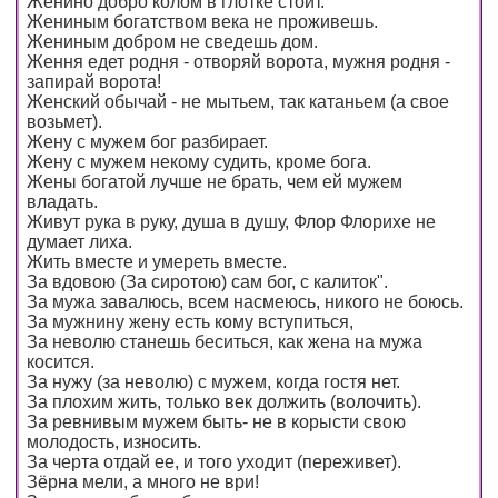
Женино добро колом в глотке стоит.
Жениным богатством века не проживешь.
Жениным добром не сведешь дом.
Ження едет родня - отворяй ворота, мужня родня -
запирай ворота!
Женский обычай - не мытьем, так катаньем (а свое
возьмет).
Жену с мужем бог разбирает.
Жену с мужем некому судить, кроме бога.
Жены богатой лучше не брать, чем ей мужем
владать.
Живут рука в руку, душа в душу, Флор Флорихе не
думает лиха.
Жить вместе и умереть вместе.
За вдовою (За сиротою) сам бог, с калиток".
За мужа завалюсь, всем насмеюсь, никого не боюсь.
За мужнину жену есть кому вступиться,
За неволю станешь беситься, как жена на мужа
косится.
За нужу (за неволю) с мужем, когда гостя нет.
За плохим жить, только век должить (волочить).
За ревнивым мужем быть- не в корысти свою
молодость, износить.
За черта отдай ее, и того уходит (переживет).
Зёрна мели, а много не ври!