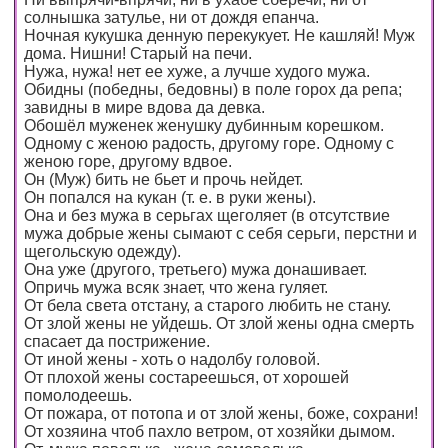
солнышка затулье, ни от дождя епанча.
Ночная кукушка денную перекукует. Не кашляй! Муж
дома. Нишни! Старый на печи.
Нужа, нужа! нет ее хуже, а лучше худого мужа.
Обидны (победны, бедовны) в поле горох да репа;
завидны в мире вдова да девка.
Обошёл муженек женушку дубинным корешком.
Одному с женою радость, другому горе. Одному с
женою горе, другому вдвое.
Он (Муж) бить не бьет и прочь нейдет.
Он попался на кукан (т. е. в руки жены).
Она и без мужа в серьгах щеголяет (в отсутствие
мужа добрые жены сымают с себя серьги, перстни и
щегольскую одежду).
Она уже (другого, третьего) мужа донашивает.
Опричь мужа всяк знает, что жена гуляет.
От бела света отстану, а старого любить не стану.
От злой жены не уйдешь. От злой жены одна смерть
спасает да пострижение.
От иной жены - хоть о надолбу головой.
От плохой жены состареешься, от хорошей
помолодеешь.
От пожара, от потопа и от злой жены, боже, сохрани!
От хозяина чтоб пахло ветром, от хозяйки дымом.