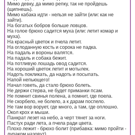
Мимо девку, да мимо репку, так не пройдешь
(щипнешь).
Мимо кабака идти - нельзя не зайти (или: как не
зайти).
На богатых бобров больше ловцов.
На голое брюхо садится муха (или: летит комар и
муха).
На красный цветок и пчела летит.
На оглоданную кость и сорока не падка.
На падаль и вороны валятся.
На падаль и собака бежит.
На потливую лошадь овод садится.
На хороший цветок летит и мотылек.
Надоть покликать, да надоть и посыпать.
Напой непьющего!
Начал говеть, да стало брюхо болеть.
Не держи стерва, не будет приманки псам.
Не помнит свинья полена, а помнит, где поела.
Не скорбело, не болело, а к дарам поспело.
Не там вор ворует, где много, а там, где оплошно.
Окол крох и мыши.
Панкрат лезет на небо, а черт тянет за ноги.
Пастух ради лета, а пчела ради цвета.
Плохо лежит - брюхо болит (прибавка: мимо пройти -
дураком назовут).