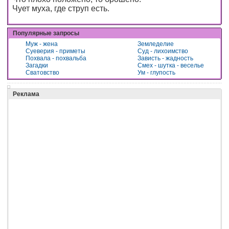
Чует муха, где струп есть.
Популярные запросы
Муж - жена
Земледелие
Суеверия - приметы
Суд - лихоимство
Похвала - похвальба
Зависть - жадность
Загадки
Смех - шутка - веселье
Сватовство
Ум - глупость
Реклама