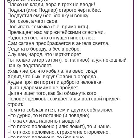
Плохо не клади, вора в грех не вводи!
Поднял (или: Подпер) старого черта бес.
Подпустил ему бес блошку и вошку.
Поп свое, а черт свое.
Посыпать семечка (т. е. приманить).
Прельщает нас мир житейскими сластьми.
Радостен бес, что отпущен инок в лес.
Сам сатана преображается в ангела светла.
Седина в бороду, а бес в ребро.
Слушай, народ, что черт-эт орет.
Ты только затор затри (т. е. на пиво), а уж некошный
чашку подставляет.
Ухмыляется, что кобыла, на овес глядя.
Ходит, что бык, вкруг Саввина огорода.
Худые прятки портят и доброго человека.
Цыган даром мимо не пройдет.
Цыган ищет того, как бы обмануть кого.
Человек церковь созидает, а дьявол свой придел
строит.
Чем кто соблазнится, тем и других соблазняет.
Что дурно, то и потачно (и повадно).
Что за слава, напоить пьющего!
Что плохо положено ( или: лежит), то и наше.
Что плохо положено, страхом не огорожено.
Что плохо положено, то брошено.