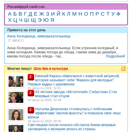
Расшифруй свой сон
А
Б
В
Г
Д
Е
Ж
З
И
Й
К
Л
М
Н
О
П
Р
С
Т
У
Ф
Х
Ц
Ч
Ш
Щ
Э
Ю
Я
Примета на этот день
Анна Холодница, зимоуказательница
(7 август)
Анна Холодница, зимоуказательница. Если утренник холодный, и
зима холодная. Какова погода до обеда, такова зима до декабря,
какова погода после обеда - так...
Подробней
Многие пишут
Шоу-биз и культура
Евгений Карась обвенчался с известной актрисой,
2
которая называет себя "Фарион для молодых".
Первые кадры с церемонии
01 августа 2026, 11:01
43-летняя звезда «Мстителей» Себастиан Стэн
2
впервые стал отцом
04 августа 2026, 22:49
Наталка Денисенко столкнулась с побочными
2
эффектами "уколов красоты" и показала свое лицо
вблизи
04 августа 2026, 09:40
Светлицкая после ночного обстрела Киева впервые
заговорила о желании уехать из страны