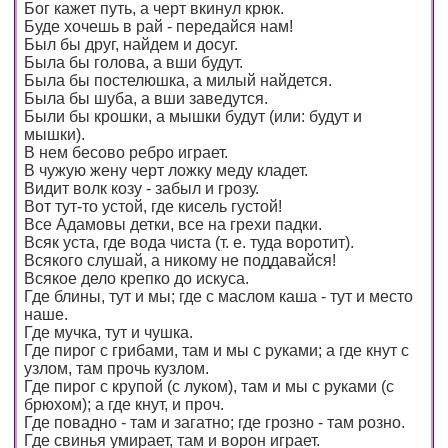
Бог кажет путь, а черт вкинул крюк.
Буде хочешь в рай - передайся нам!
Был бы друг, найдем и досуг.
Была бы голова, а вши будут.
Была бы постелюшка, а милый найдется.
Была бы шуба, а вши заведутся.
Были бы крошки, а мышки будут (или: будут и
мышки).
В нем бесово ребро играет.
В чужую жену черт ложку меду кладет.
Видит волк козу - забыл и грозу.
Вот тут-то устой, где кисель густой!
Все Адамовы детки, все на грехи падки.
Всяк уста, где вода чиста (т. е. туда воротит).
Всякого слушай, а никому не поддавайся!
Всякое дело крепко до искуса.
Где блины, тут и мы; где с маслом каша - тут и место
наше.
Где мучка, тут и чушка.
Где пирог с грибами, там и мы с руками; а где кнут с
узлом, там прочь кузлом.
Где пирог с крупой (с луком), там и мы с руками (с
брюхом); а где кнут, и проч.
Где повадно - там и загатно; где грозно - там розно.
Где свинья умирает, там и ворон играет.