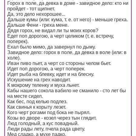
Горох в поле, да девка в доме - завидное дело: кто ни
пройдет - тот щипнет.
Да, это дело нехорошее...
Дальше кумы (или: кума, т. е. от него) - меньше греха.
Дальше Фени - греха мене.
Дядя горох, не видал ли ты моих коров?
Едет поп дорогою, а черт целиком (т, е. встречу,
поперек).
Ехал было мимо, да завернул по дыму.
Завидное дело: горох в поле, да девка в воле (или: в
холе).
Иван пиво пьет, а черт со стороны челом бьет.
Идет поп дорогою, а черт поперек.
Идет рыба на блевку, идет и на блесну.
Искушение на грех наводит.
К мокрому теленку и муха льнет.
Кабы нашего сокола вабило не сманило - сто лет бы
на месте сидел.
Как бес, под келью подлез.
Как свинья к корыту лезет.
Кого черт рогами под бока не пырял.
Козы во дворе - козел через тын глядит.
Люд голодный, а кус повадный.
Люди рады лету, пчела рада цвету.
Мед сладко, а мухе падко.