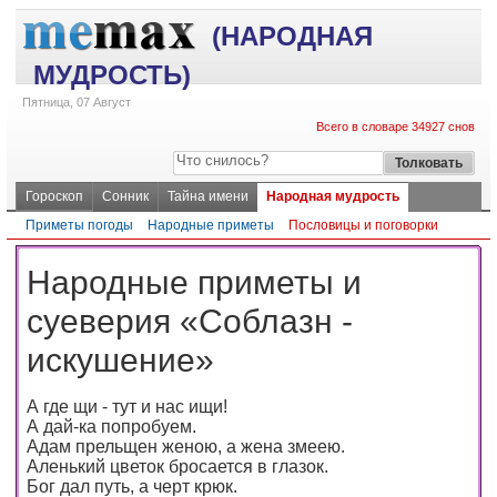
(НАРОДНАЯ
МУДРОСТЬ)
Пятница, 07 Август
Всего в словаре 34927 снов
Гороскоп
Сонник
Тайна имени
Народная мудрость
Приметы погоды
Народные приметы
Пословицы и поговорки
Народные приметы и
суеверия «Соблазн -
искушение»
А где щи - тут и нас ищи!
А дай-ка попробуем.
Адам прельщен женою, а жена змеею.
Аленький цветок бросается в глазок.
Бог дал путь, а черт крюк.