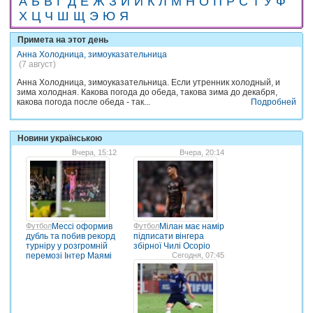
А
Б
В
Г
Д
Е
Ж
З
И
Й
К
Л
М
Н
О
П
Р
С
Т
У
Ф
Х
Ц
Ч
Ш
Щ
Э
Ю
Я
Примета на этот день
Анна Холодница, зимоуказательница
(7 август)
Анна Холодница, зимоуказательница. Если утренник холодный, и
зима холодная. Какова погода до обеда, такова зима до декабря,
какова погода после обеда - так...
Подробней
Новини українською
Вчера, 15:12
Вчера, 20:14
Футбол
Мессі оформив
Футбол
Мілан має намір
дубль та побив рекорд
підписати вінгера
турніру у розгромній
збірної Чилі Осоріо
перемозі Інтер Маямі
Сегодня, 07:45