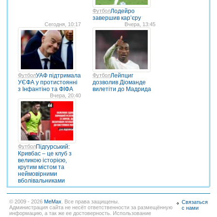
Футбол
Лодейро
завершив кар’єру
Сегодня, 10:17
Вчера, 13:45
Футбол
УАФ підтримала
Футбол
Лейпциг
УЄФА у протистоянні
дозволив Діоманде
з Інфантіно та ФІФА
вилетіти до Мадрида
Вчера, 20:40
Футбол
Підгурський:
Кривбас – це клуб з
великою історією,
крутим містом та
неймовірними
вболівальниками
© 2009 - 2026
MeMax
. Все права защищены.
Связаться
Администрация сайта не несёт ответственности за размещённую
с нами
информацию, а так же ее достоверность. Использование