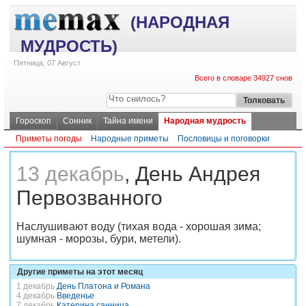
(НАРОДНАЯ
МУДРОСТЬ)
Пятница, 07 Август
Всего в словаре 34927 снов
Гороскоп
Сонник
Тайна имени
Народная мудрость
Приметы погоды
Народные приметы
Пословицы и поговорки
13 декабрь
, День Андрея
Первозванного
Наслушивают воду (тихая вода - хорошая зима;
шумная - морозы, бури, метели).
Другие приметы на этот месяц
1 декабрь
День Платона и Романа
4 декабрь
Введенье
7 декабрь
Катерина санница