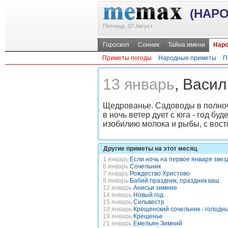
(НАР
Пятница, 07 Август
Гороскоп
Сонник
Тайна имени
Наро
Приметы погоды
Народные приметы
П
13 январь
, Васи
Щедрованье. Садоводы в полночь
в ночь ветер дует с юга - год бу
изобилию молока и рыбы, с вост
Другие приметы на этот месяц
1 январь
Если ночь на первое января звез
6 январь
Сочельник
7 январь
Рождество Христово
8 январь
Бабий праздник, праздник каш
12 январь
Анисьи зимние
14 январь
Новый год
15 январь
Сильвестр
18 январь
Крещенский сочельник - голодн
19 январь
Крещенье
21 январь
Емельян Зимний