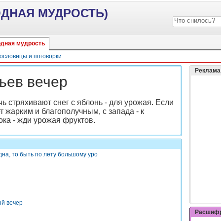
ОДНАЯ МУДРОСТЬ)
дная мудрость
ословицы и поговорки
Реклама
льев вечер
 стряхивают снег с яблонь - для урожая. Если
дет жарким и благополучным, с запада - к
ока - жди урожая фруктов.
дна, то быть по лету большому уро
ый вечер
Расшифр