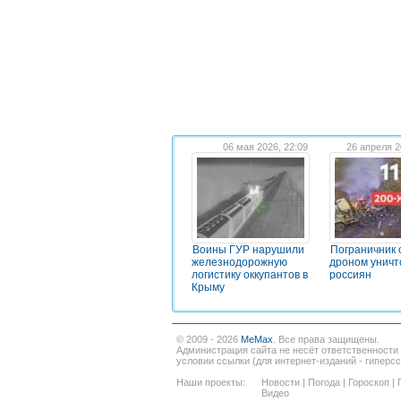
06 мая 2026, 22:09
26 апреля 2
Воины ГУР нарушили
Пограничник
железнодорожную
дроном уничт
логистику оккупантов в
россиян
Крыму
© 2009 - 2026
MeMax
. Все права защищены.
Администрация сайта не несёт ответственности
условии ссылки (для интернет-изданий - гиперс
Наши проекты:
Новости
|
Погода
|
Гороскоп
|
Видео