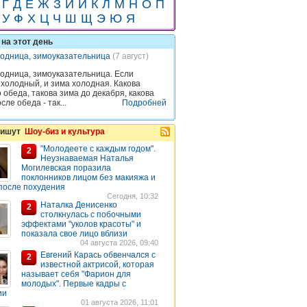
Г
Д
Е
Ж
З
И
Й
К
Л
М
Н
О
П
У
Ф
Х
Ц
Ч
Ш
Щ
Э
Ю
Я
на этот день
одница, зимоуказательница
(7 август)
одница, зимоуказательница. Если
 холодный, и зима холодная. Какова
 обеда, такова зима до декабря, какова
сле обеда - так...
Подробней
пишут
Шоу-биз и культура
"Молодеете с каждым годом".
2
Неузнаваемая Наталья
Могилевская поразила
поклонников лицом без макияжа и
после похудения
Сегодня, 10:32
Наталка Денисенко
2
столкнулась с побочными
эффектами "уколов красоты" и
показала свое лицо вблизи
04 августа 2026, 09:40
Евгений Карась обвенчался с
2
известной актрисой, которая
называет себя "Фарион для
молодых". Первые кадры с
ии
01 августа 2026, 11:01