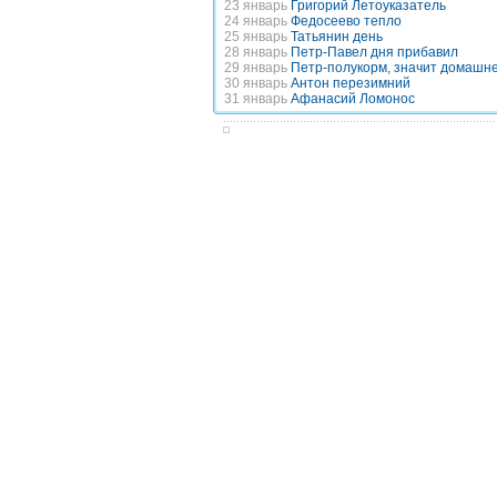
23 январь
Григорий Летоуказатель
24 январь
Федосеево тепло
25 январь
Татьянин день
28 январь
Петр-Павел дня прибавил
29 январь
Петр-полукорм, значит домашн
30 январь
Антон перезимний
31 январь
Афанасий Ломонос