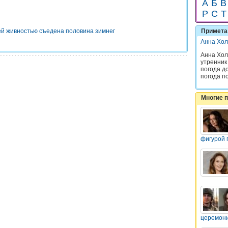
А
Б
В
Р
С
Т
ей живностью съедена половина зимнег
Примета 
Анна Хол
Анна Хол
утренник
погода до
погода по
Многие 
фигурой 
церемон