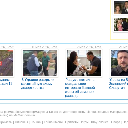
026, 22:25
11 мая 2026, 22:09
12 мая 2026, 12:00
21 ма
 одним
В Украине раскрыли
Ращук ответил на
Угроза из 
ожил 11
масштабную схему
скандальное
Зеленский 
дезертирства
интервью бывшей
Славутич
жены об измене и
разводе
 за размещённую информацию, а так же ее достоверность. Использование материало
сылки) на MeMax.com.ua.
Приметы
|
Финансы
|
Сонник
|
Тайна имени
|
Приметы
|
Игры
|
Шоу-бизнес
|
Спорт
|
Пер