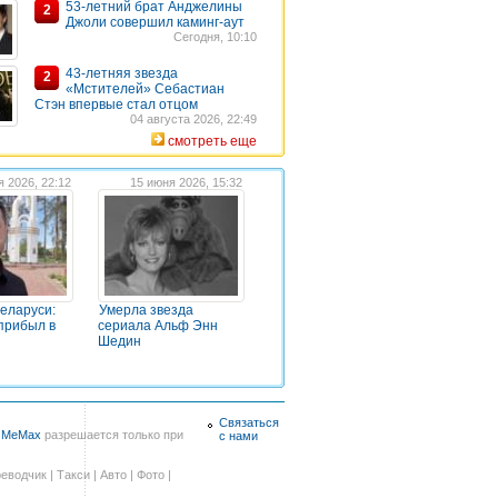
53-летний брат Анджелины
2
Джоли совершил каминг-аут
Сегодня, 10:10
43-летняя звезда
2
«Мстителей» Себастиан
Стэн впервые стал отцом
04 августа 2026, 22:49
смотреть еще
я 2026, 22:12
15 июня 2026, 15:32
Беларуси:
Умерла звезда
прибыл в
сериала Альф Энн
Шедин
Связаться
в
MeMax
разрешается только при
с нами
еводчик
|
Такси
|
Авто
|
Фото
|