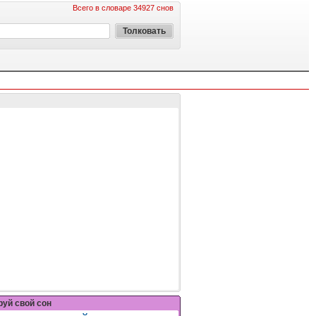
Всего в словаре 34927 снов
уй свой сон