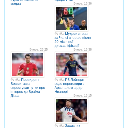
медиа
Вчера, 16:36
Футбол
Мудрик зіграв
за Челсі вперше після
20-місячної
дискваліфікації
Вчера, 23:25
Вчера, 16:38
Футбол
Президент
Футбол
РБ Лейпциг
Бешикташа
веде переговори з
спростував чутки про
Арсеналом щодо
інтерес до Браїма
Нванері
Діаса
Вчера, 13:15
Футбол
Захисник