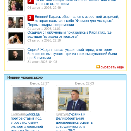
2
впервые стал отцом
04 августа 2026, 22:49
Евгений Карась обвенчался с известной актрисой,
2
которая называет себя "Фарион для молодых".
Первые кадры с церемонии
01 августа 2026, 11:01
Осадчая с Горбуновым показались в Карпатах, где
ведущая "плакала от красоты"
03 августа 2026, 22:19
Сергей Жадан назвал украинский город, в котором
больше не выступает: три из трех выступлений были
проблемными
31 июля 2026, 04:08
смотреть еще
Новини українською
Вчера, 12:37
Вчера, 22:03
Економіка
Блокада
Політика
Украина и
портов ставит под
Великобритания
угрозу половину
договорились усилить
экспорта железной
сотрудничество в
руды из Украины –
сфере ПВО