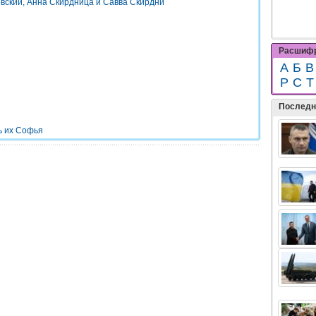
вский, Анна Скирдница и Савва Скирдни
Расшифр
А
Б
В
Р
С
Т
Последн
ь их Софья