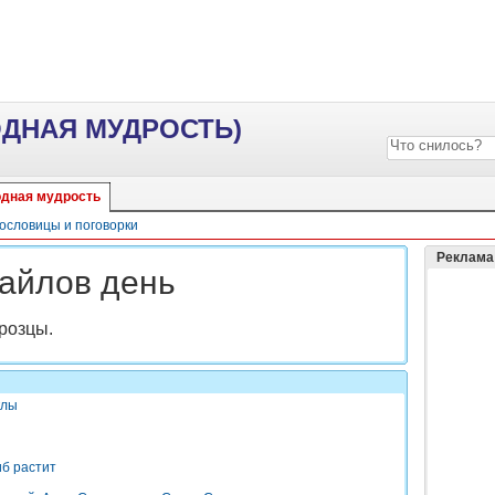
ОДНАЯ МУДРОСТЬ)
дная мудрость
ословицы и поговорки
Реклама
хайлов день
розцы.
клы
иб растит