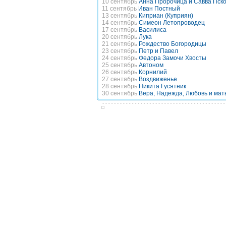
10 сентябрь
Анна Пророчица и Савва Пско
11 сентябрь
Иван Постный
13 сентябрь
Киприан (Куприян)
14 сентябрь
Симеон Летопроводец
17 сентябрь
Василиса
20 сентябрь
Лука
21 сентябрь
Рождество Богородицы
23 сентябрь
Петр и Павел
24 сентябрь
Федора Замочи Хвосты
25 сентябрь
Автоном
26 сентябрь
Корнилий
27 сентябрь
Воздвиженье
28 сентябрь
Никита Гусятник
30 сентябрь
Вера, Надежда, Любовь и мат