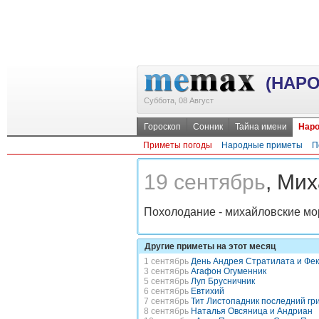
(НАР
Суббота, 08 Август
Гороскоп
Сонник
Тайна имени
Наро
Приметы погоды
Народные приметы
П
19 сентябрь
, Ми
Похолодание - михайловские мо
Другие приметы на этот месяц
1 сентябрь
День Андрея Стратилата и Фе
3 сентябрь
Агафон Огуменник
5 сентябрь
Луп Брусничник
6 сентябрь
Евтихий
7 сентябрь
Тит Листопадник последний гр
8 сентябрь
Наталья Овсяница и Андриан