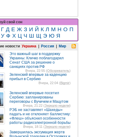
уй свой сон
Г
Д
Е
Ж
З
И
Й
К
Л
М
Н
О
П
У
Ф
Х
Ц
Ч
Ш
Щ
Э
Ю
Я
ие новости
Украина
|
Россия
|
Мир
Это важный шаг в поддержку
Украины: Кличко поблагодарил
Сенат США за решение о
санкциях против РФ
Вчера, 22:55 (
Обозреватель
)
Зеленский впервые за каденцию
прибыл в Сербию
Вчера, 22:04 (
Bigmir
)
Зеленский впервые посетил
Сербию: запланированы
переговоры с Вучичем и Мацутом
Вчера, 21:22 (
Зеркало недели
)
РЭБ не заставляет «Шахеды»
падать и не отклоняет баллистику:
«Флеш» объяснил особенности
работы радиоэлектронной борьбы
Вчера, 18:11 (
Зеркало недели
)
Завершилась эксгумация жертв
Волынской трагедии в Островках и