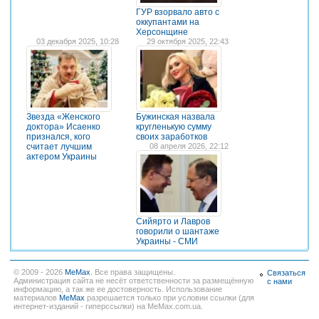
ГУР взорвало авто с
оккупантами на
Херсонщине
03 декабря 2025, 10:28
29 октября 2025, 22:43
Звезда «Женского
Бужинская назвала
доктора» Исаенко
кругленькую сумму
признался, кого
своих заработков
считает лучшим
08 апреля 2026, 22:12
актером Украины
Сийярто и Лавров
говорили о шантаже
Украины - СМИ
© 2009 - 2026
MeMax
. Все права защищены.
Связаться
Администрация сайта не несёт ответственности за размещённую
с нами
информацию, а так же ее достоверность. Использование
материалов
MeMax
разрешается только при условии ссылки (для
интернет-изданий - гиперссылки) на MeMax.com.ua.