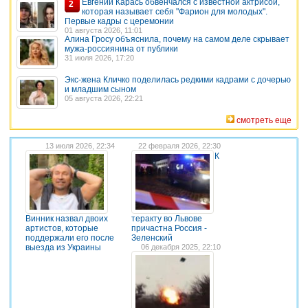
Евгений Карась обвенчался с известной актрисой,
2
которая называет себя "Фарион для молодых".
Первые кадры с церемонии
01 августа 2026, 11:01
Алина Гросу объяснила, почему на самом деле скрывает
мужа-россиянина от публики
31 июля 2026, 17:20
Экс-жена Кличко поделилась редкими кадрами с дочерью
и младшим сыном
05 августа 2026, 22:21
смотреть еще
13 июля 2026, 22:34
22 февраля 2026, 22:30
К
Винник назвал двоих
теракту во Львове
артистов, которые
причастна Россия -
поддержали его после
Зеленский
выезда из Украины
06 декабря 2025, 22:10