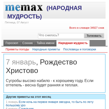
(НАРОДНАЯ
МУДРОСТЬ)
Пятница, 07 Август
Всего в словаре 34927 снов
Гороскоп
Сонник
Тайна имени
Народная мудрость
Приметы погоды
Народные приметы
Пословицы и поговорки
7 январь
, Рождество
Христово
Сугробы высоко набило - к хорошему году. Если
оттепель - весна будет ранняя и теплая.
Другие приметы на этот месяц
1 январь
Если ночь на первое января звездна, то быть по лету
большому уро
6 январь
Сочельник