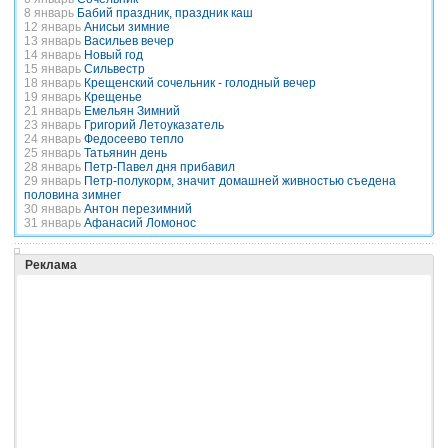
8 январь
Бабий праздник, праздник каш
12 январь
Анисьи зимние
13 январь
Васильев вечер
14 январь
Новый год
15 январь
Сильвестр
18 январь
Крещенский сочельник - голодный вечер
19 январь
Крещенье
21 январь
Емельян Зимний
23 январь
Григорий Летоуказатель
24 январь
Федосеево тепло
25 январь
Татьянин день
28 январь
Петр-Павел дня прибавил
29 январь
Петр-полукорм, значит домашней живностью съедена
половина зимнег
30 январь
Антон перезимний
31 январь
Афанасий Ломонос
Реклама