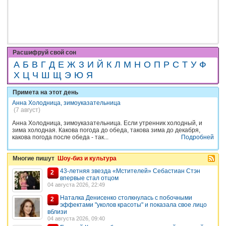
Расшифруй свой сон
А
Б
В
Г
Д
Е
Ж
З
И
Й
К
Л
М
Н
О
П
Р
С
Т
У
Ф
Х
Ц
Ч
Ш
Щ
Э
Ю
Я
Примета на этот день
Анна Холодница, зимоуказательница
(7 август)
Анна Холодница, зимоуказательница. Если утренник холодный, и
зима холодная. Какова погода до обеда, такова зима до декабря,
какова погода после обеда - так...
Подробней
Многие пишут
Шоу-биз и культура
43-летняя звезда «Мстителей» Себастиан Стэн
2
впервые стал отцом
04 августа 2026, 22:49
Наталка Денисенко столкнулась с побочными
2
эффектами "уколов красоты" и показала свое лицо
вблизи
04 августа 2026, 09:40