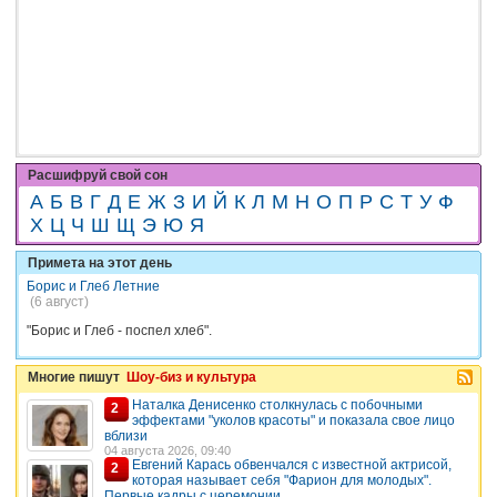
Расшифруй свой сон
А
Б
В
Г
Д
Е
Ж
З
И
Й
К
Л
М
Н
О
П
Р
С
Т
У
Ф
Х
Ц
Ч
Ш
Щ
Э
Ю
Я
Примета на этот день
Борис и Глеб Летние
(6 август)
"Борис и Глеб - поспел хлеб".
Многие пишут
Шоу-биз и культура
Наталка Денисенко столкнулась с побочными
2
эффектами "уколов красоты" и показала свое лицо
вблизи
04 августа 2026, 09:40
Евгений Карась обвенчался с известной актрисой,
2
которая называет себя "Фарион для молодых".
Первые кадры с церемонии