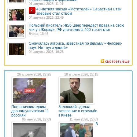
01 августа 2026, 11:01
43-летняя звезда «Мстителей» Себастиан Стэн
2
впервые стал отцом
04 августа 2026, 22:49
Польский писатель Якуб Цвек передаст права на свою
книгу «Жоржу»: РФ уничтожила 400 тысяч книг
Вчера, 13:46
Скончалась актриса, известная по фильму «Человек-
паук: Нет пути домой»
04 августа 2026, 16:26
смотреть еще
26 апреля 2026, 22:25
18 апреля 2026, 22:15
Пограничник одним
Зеленский сделал
дроном уничтожил 11
заявление о стрельбе
россиян
в Киеве
06 мая 2026, 22:09
11 мая 2026, 22:09
В