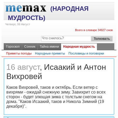
(НАРОДНАЯ
МУДРОСТЬ)
Четверг, 06 Август
Всего в словаре 34927 снов
Гороскоп
Сонник
Тайна имени
Народная мудрость
Приметы погоды
Народные приметы
Пословицы и поговорки
16 август
, Исаакий и Антон
Вихровей
Каков Вихровей, таков и октябрь. Если ветер с
вихрями - ожидай снежную зиму. Завихрит со всех
сторон - будет злющая зима с толстым снегом на
дома. "Каков Исаакий, таков и Никола Зимний (19
декабря)".