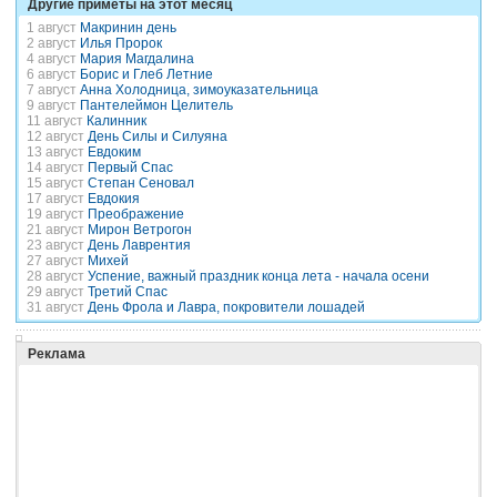
Другие приметы на этот месяц
1 август
Макринин день
2 август
Илья Пророк
4 август
Мария Магдалина
6 август
Борис и Глеб Летние
7 август
Анна Холодница, зимоуказательница
9 август
Пантелеймон Целитель
11 август
Калинник
12 август
День Силы и Силуяна
13 август
Евдоким
14 август
Первый Спас
15 август
Степан Сеновал
17 август
Евдокия
19 август
Преображение
21 август
Мирон Ветрогон
23 август
День Лаврентия
27 август
Михей
28 август
Успение, важный праздник конца лета - начала осени
29 август
Третий Спас
31 август
День Фрола и Лавра, покровители лошадей
Реклама