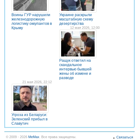
Воины ГУР нарушили
Украине раскрыли
железнодорожную
масштабную схему
логистику оккупантов в
дезертирства
Крыму
12 мая 2026, 12:00
Ращук ответил на
скандальное
интервью бывшей
жены об измене и
разводе
21 мая 2026, 22:12
Угроза из Беларуси:
Зеленский прибыл в
Славутич
© 2009 - 2026
MeMax
. Все права защищены.
Связаться