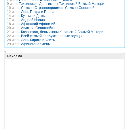
9 июль
Тихвинская, День иконы Тихвинской Божьей Матери
10 июль
Самсон Странноприимец, Самсон Сеногной
12 июль
День Петра и Павла
14 июль
Кузьма и Демьян
17 июль
Андрей Налива
18 июль
Афанасий Афонский
20 июль
Авдотья Сеногнойка
21 июль
Казанская, День иконы Казанской Божьей Матери
22 июль
Всей семьей пробуют первые огурцы
28 июль
День Кирика и Улиты
29 июль
Афиногенов день
Реклама