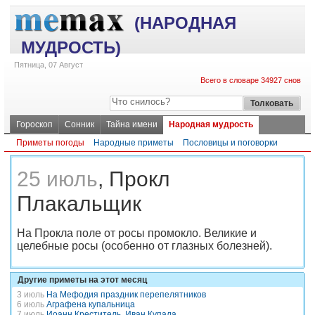
(НАРОДНАЯ
МУДРОСТЬ)
Пятница, 07 Август
Всего в словаре 34927 снов
Гороскоп
Сонник
Тайна имени
Народная мудрость
Приметы погоды
Народные приметы
Пословицы и поговорки
25 июль
, Прокл
Плакальщик
На Прокла поле от росы промокло. Великие и
целебные росы (особенно от глазных болезней).
Другие приметы на этот месяц
3 июль
На Мефодия праздник перепелятников
6 июль
Аграфена купальница
7 июль
Иоанн Креститель, Иван Купала